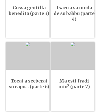
Cussa gentilla
Isacu a sa moda
benedita (parte 3)
de su babbu (parte
4)
Tocat a sceberai
Ma esti fradi
su capu… (parte 6)
miu? (parte 7)