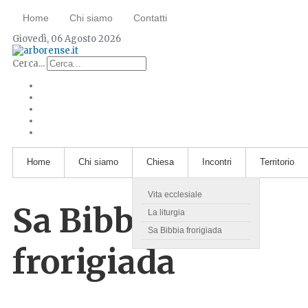
Home
Chi siamo
Contatti
Giovedì, 06 Agosto 2026
Cerca...
Home
Chi siamo
Chiesa
Incontri
Territorio
Vita ecclesiale
Sa Bibbia
La liturgia
Sa Bibbia frorigiada
frorigiada