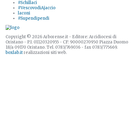
#Schillaci
#VescovodiAjaccio
laconi
#Supendipendi
Copyright © 2026 Arborense.it - Editore: Arcidiocesi di
Oristano - P.I. 01120320955 - CF: 90000270950 Piazza Duomo
18/a 09170 Oristano. Tel. 0783/769036 - fax 0783/775669.
boxlab.it
realizzazioni siti web.