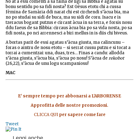
No at a essi comenti a sa faina de ligi sa Bìbbia e agatai su
bonu sentidu po sa fidi nosta? Est Gèsus etotu chi a cussa
fèmina de Samària ddi narat chi est circhendi s’àcua bia, ma
no po studai su sidi de buca, ma su sidi de coru. Isacu e is
tzeracus bogant putzus e circant àcua in sa terra, e forsis nosu
ddu faeus de sa Bìbbia: circaus àcua bia po sa vida nosta, po sa
fidi nosta, po nci arrennesci a biri mellus in is diis chi biveus.
A bortas parit de essi agatau s’àcua giusta, ma calincunu –
foras o aintru de nosu etotu – si serrat cussu putzu e si tocat a
torrai a cumentzai: una, duas, tres… Finas a candu: allodda
s’àcua giusta, s’àcua bia, s’àcua po nosu! S’àcua de
rekobot
(26,22), s’àcua de unu logu scampaniosu!
MAC
E' sempre tempo per abbonarsi a L'ARBORENSE
Approfitta delle nostre promozioni.
CLICCA QUI
per sapere come fare
Tweet
Leggi anche