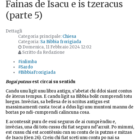
Fainas de Isacu e is tzeracus
(parte 5)
Dettagli
Categoria principale:
Chiesa
Categoria:
Sa Bibbia frorigiada
Domenica, 11 Febbraio 2024 12:02
Scritto da Redazione
#inlimba
#Sardo
#BibbiaFrorigiada
Bogai putzus
est circai su sentidu
Candu unu ligit unu libru antigu, s’abetat chi ddoi siant contus
de àterus tempus. E candu ligit sa Bìbbia bolit cumprendi totu
luegus. Invècias, sa bellesa de is scritus antigus est
massimamenti custa: tocat a ddus ligi unu muntoni mannu de
bortas po ndi-cumprendi calincuna cosa.
E acontessit puru de essi segurus de ai cumprèndiu e,
invècias, una dii totu cussu chi fiat seguru nd’arruit. Po mimmi,
est cussu chi est acontèssiu cun su contu de is putzus e mitzas
de Isacu (Gen 26). Creiu chi fiat sceti unu contu po nai sa