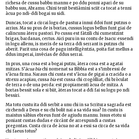
richesa de cussu babbu mannu e po ddu ponni apari de su
babbu suu, Abramu. Chini tenit bestiàmini sciit ca tocat a tenni
àcua po ndi-ddi bogai su sidi.
Duncas, tocat a circai logu de pastura innui ddoi funt putzus o
arrius. Ma su prus de is bortas, cussus logus bellus funt giai de
calincunu àteru pastori. Po cussu est fàtzili chi cumentzint
brigas, bardanas, certus. Aici puru in su contu de Isacu: essendi
in logu allenu, is meris de sa terra ddi serrant is putzus chi
aberit. Parit una cosa de pagu intelligèntzia, poita fiat mellus a
ddus imperai, invècias de ddus serrai.
In prus, una cosa est a bogai putzu, àtera cosa est a agatai
mitzas. S’
àcua bia
chi nomenat sa Bìbbia est a s’imbressi de
s’àcua firma. Naraus chi custa est s’àcua de pigai a cracida o a
strexu acapiau, cussa
bia
est cussa chi crogòlliat, chi bròculat
de terra o de una perda: est propiamenti àcua de mitza. A
bortas bessit sola e si biit, àteras tocat a ddi fai su logu po ndi
bessiri.
Ma totu custu ita ddi serbit a unu chi in sa Scritura sagrada est
circhendi a Deus e su chi bolit nai a sa vida sua? In custu is
maistus sàbius ebreus funt de agiudu mannu. Issus etotu si
poniant custas dudas e circànt de arrespundi a custas
pregontas. Custa circa de àcua no at a essi sa circa de sa vida
chi faeus totus?