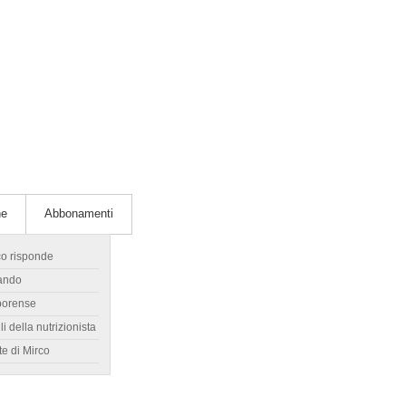
he
Abbonamenti
co risponde
ando
borense
li della nutrizionista
te di Mirco