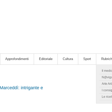
Approfondimenti
Editoriale
Cultura
Sport
Rubric
Il medi
N@vig
Arte Ar
Marceddì: intrigante e
I consig
Le ricet