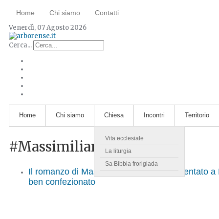
Home
Chi siamo
Contatti
Venerdì, 07 Agosto 2026
Cerca...
Home
Chi siamo
Chiesa
Incontri
Territorio
Vita ecclesiale
#MassimilianoPerlato
La liturgia
Sa Bibbia frorigiada
Il romanzo di Massimiliano Perlato ambientato a 
ben confezionato