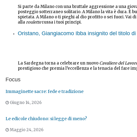
Si parte da Milano con una bruttale aggressione a una giov
posteggio sotterraneo solitario. A Milano la vita è dura. È bu
spietata. A Milano o ti pieghi al dio profitto o sei fuori. Vai
alla
roulette
russa i tuoi principi.
Oristano, Giangiacomo Ibba insignito del titolo d
La Sardegna torna a celebrare un nuovo
Cavaliere del Lavor
prestigioso che premia l’eccellenza e la tenacia del fare imp
Focus
Immaginette sacre: fede e tradizione
Giugno 14, 2026
Le edicole chiudono: si legge di meno?
Maggio 24, 2026