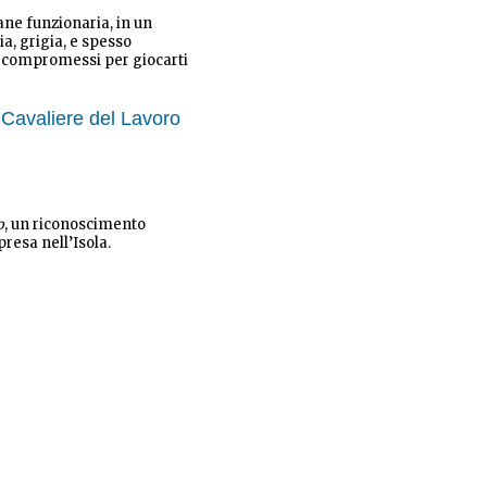
ane funzionaria, in un
ia, grigia, e spesso
 di compromessi per giocarti
i Cavaliere del Lavoro
o
, un riconoscimento
resa nell’Isola.