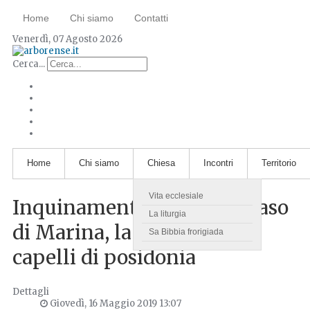
Home
Chi siamo
Contatti
Venerdì, 07 Agosto 2026
Cerca...
Home
Chi siamo
Chiesa
Incontri
Territorio
Vita ecclesiale
Inquinamento. Il curioso caso
La liturgia
di Marina, la bambola dai
Sa Bibbia frorigiada
capelli di posidonia
Dettagli
Giovedì, 16 Maggio 2019 13:07