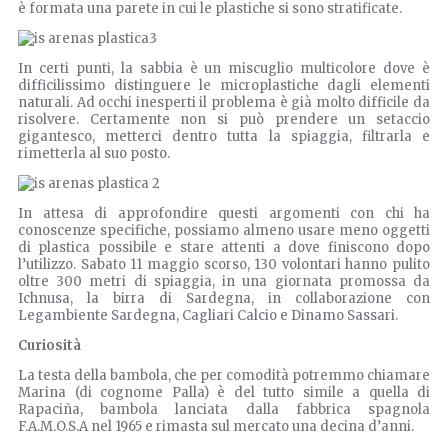
è formata una parete in cui le plastiche si sono stratificate.
In certi punti, la sabbia è un miscuglio multicolore dove è
difficilissimo distinguere le microplastiche dagli elementi
naturali. Ad occhi inesperti il problema è già molto difficile da
risolvere. Certamente non si può prendere un setaccio
gigantesco, metterci dentro tutta la spiaggia, filtrarla e
rimetterla al suo posto.
In attesa di approfondire questi argomenti con chi ha
conoscenze specifiche, possiamo almeno usare meno oggetti
di plastica possibile e stare attenti a dove finiscono dopo
l’utilizzo. Sabato 11 maggio scorso, 130 volontari hanno pulito
oltre 300 metri di spiaggia, in una giornata promossa da
Ichnusa, la birra di Sardegna, in collaborazione con
Legambiente Sardegna, Cagliari Calcio e Dinamo Sassari.
Curiosità
La testa della bambola, che per comodità potremmo chiamare
Marina (di cognome Palla) è del tutto simile a quella di
Rapaciña, bambola lanciata dalla fabbrica spagnola
F.A.M.O.S.A nel 1965 e rimasta sul mercato una decina d’anni.