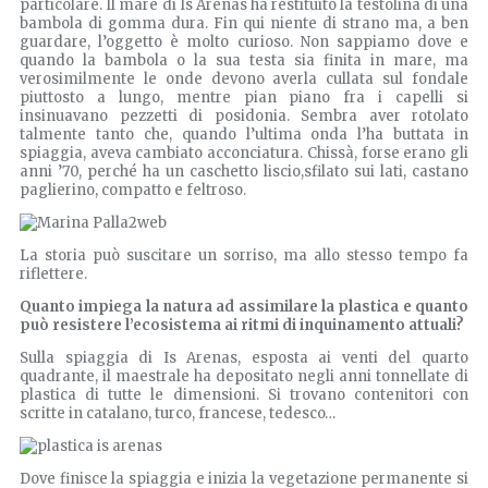
particolare. Il mare di Is Arenas ha restituito la testolina di una
bambola di gomma dura. Fin qui niente di strano ma, a ben
guardare, l’oggetto è molto curioso. Non sappiamo dove e
quando la bambola o la sua testa sia finita in mare, ma
verosimilmente le onde devono averla cullata sul fondale
piuttosto a lungo, mentre pian piano fra i capelli si
insinuavano pezzetti di posidonia. Sembra aver rotolato
talmente tanto che, quando l’ultima onda l’ha buttata in
spiaggia, aveva cambiato acconciatura. Chissà, forse erano gli
anni ’70, perché ha un caschetto liscio,sfilato sui lati, castano
paglierino, compatto e feltroso.
La storia può suscitare un sorriso, ma allo stesso tempo fa
riflettere.
Quanto impiega la natura ad assimilare la plastica e quanto
può resistere l’ecosistema ai ritmi di inquinamento attuali?
Sulla spiaggia di Is Arenas, esposta ai venti del quarto
quadrante, il maestrale ha depositato negli anni tonnellate di
plastica di tutte le dimensioni. Si trovano contenitori con
scritte in catalano, turco, francese, tedesco…
Dove finisce la spiaggia e inizia la vegetazione permanente si