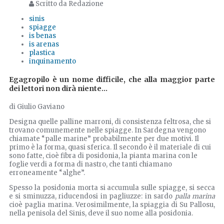
Scritto da Redazione
sinis
spiagge
is benas
is arenas
plastica
inquinamento
Egagropilo è un nome difficile, che alla maggior parte
dei lettori non dirà niente...
di Giulio Gaviano
Designa quelle palline marroni, di consistenza feltrosa, che si
trovano comunemente nelle spiagge. In Sardegna vengono
chiamate “palle marine” probabilmente per due motivi. Il
primo è la forma, quasi sferica. Il secondo è il materiale di cui
sono fatte, cioè fibra di posidonia, la pianta marina con le
foglie verdi a forma di nastro, che tanti chiamano
erroneamente “alghe”.
Spesso la posidonia morta si accumula sulle spiagge, si secca
e si sminuzza, riducendosi in pagliuzze: in sardo
palla marina
cioè paglia marina. Verosimilmente, la spiaggia di Su Pallosu,
nella penisola del Sinis, deve il suo nome alla posidonia.