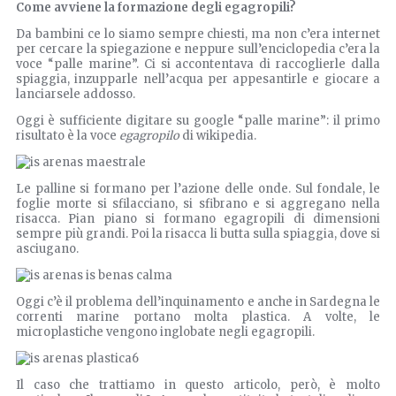
Come avviene la formazione degli egagropili?
Da bambini ce lo siamo sempre chiesti, ma non c’era internet
per cercare la spiegazione e neppure sull’enciclopedia c’era la
voce “palle marine”. Ci si accontentava di raccoglierle dalla
spiaggia, inzupparle nell’acqua per appesantirle e giocare a
lanciarsele addosso.
Oggi è sufficiente digitare su google “palle marine”: il primo
risultato è la voce
egagropilo
di wikipedia.
Le palline si formano per l’azione delle onde. Sul fondale, le
foglie morte si sfilacciano, si sfibrano e si aggregano nella
risacca. Pian piano si formano egagropili di dimensioni
sempre più grandi. Poi la risacca li butta sulla spiaggia, dove si
asciugano.
Oggi c’è il problema dell’inquinamento e anche in Sardegna le
correnti marine portano molta plastica. A volte, le
microplastiche vengono inglobate negli egagropili.
Il caso che trattiamo in questo articolo, però, è molto