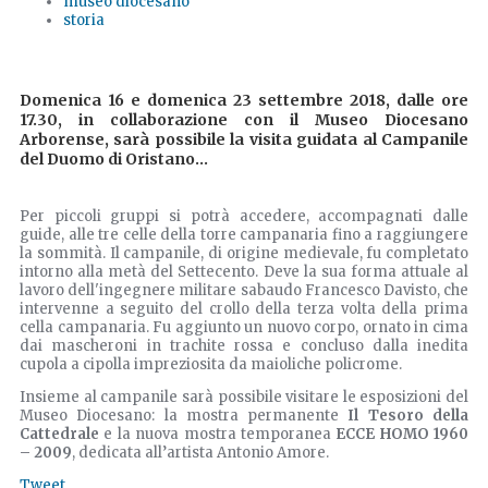
museo diocesano
storia
Domenica 16 e domenica 23 settembre 2018, dalle ore
17.30, in collaborazione con il Museo Diocesano
Arborense, sarà possibile la visita guidata al Campanile
del Duomo di Oristano...
Per piccoli gruppi si potrà accedere, accompagnati dalle
guide, alle tre celle della torre campanaria fino a raggiungere
la sommità. Il campanile, di origine medievale, fu completato
intorno alla metà del Settecento. Deve la sua forma attuale al
lavoro dell'ingegnere militare sabaudo Francesco Davisto, che
intervenne a seguito del crollo della terza volta della prima
cella campanaria. Fu aggiunto un nuovo corpo, ornato in cima
dai mascheroni in trachite rossa e concluso dalla inedita
cupola a cipolla impreziosita da maioliche policrome.
Insieme al campanile sarà possibile visitare le esposizioni del
Museo Diocesano: la mostra permanente
Il Tesoro della
Cattedrale
e la nuova mostra temporanea
ECCE HOMO 1960
– 2009
, dedicata all’artista Antonio Amore.
Tweet