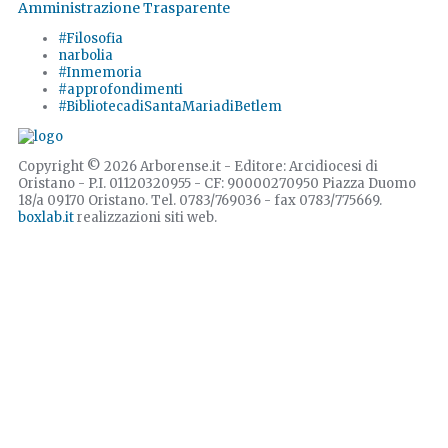
Amministrazione Trasparente
#Filosofia
narbolia
#Inmemoria
#approfondimenti
#BibliotecadiSantaMariadiBetlem
Copyright © 2026 Arborense.it - Editore: Arcidiocesi di
Oristano - P.I. 01120320955 - CF: 90000270950 Piazza Duomo
18/a 09170 Oristano. Tel. 0783/769036 - fax 0783/775669.
boxlab.it
realizzazioni siti web.