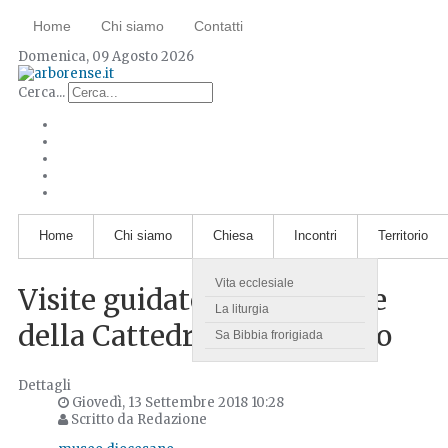
Home
Chi siamo
Contatti
Domenica, 09 Agosto 2026
Cerca...
Home
Chi siamo
Chiesa
Incontri
Territorio
Vita ecclesiale
Visite guidate al campanile
La liturgia
della Cattedrale di Oristano
Sa Bibbia frorigiada
Dettagli
Giovedì, 13 Settembre 2018 10:28
Scritto da Redazione