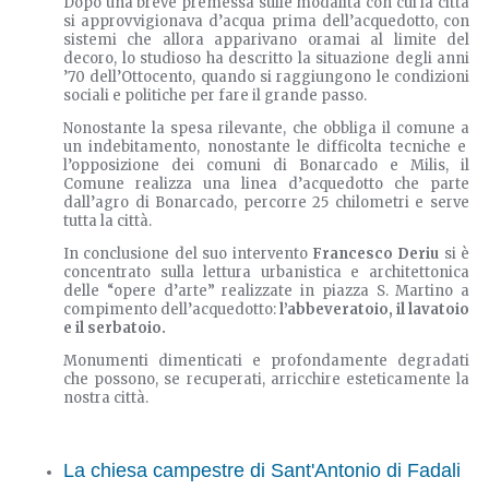
Dopo una breve premessa sulle modalità con cui la città
si approvvigionava d’acqua prima dell’acquedotto, con
sistemi che allora apparivano oramai al limite del
decoro, lo studioso ha descritto la situazione degli anni
’70 dell’Ottocento, quando si raggiungono le condizioni
sociali e politiche per fare il grande passo.
Nonostante la spesa rilevante, che obbliga il comune a
un indebitamento, nonostante le difficolta tecniche e
l’opposizione dei comuni di Bonarcado e Milis, il
Comune realizza una linea d’acquedotto che parte
dall’agro di Bonarcado, percorre 25 chilometri e serve
tutta la città.
In conclusione del suo intervento
Francesco Deriu
si è
concentrato sulla lettura urbanistica e architettonica
delle “opere d’arte” realizzate in piazza S. Martino a
compimento dell’acquedotto:
l’abbeveratoio, il lavatoio
e il serbatoio.
Monumenti dimenticati e profondamente degradati
che possono, se recuperati, arricchire esteticamente la
nostra città.
La chiesa campestre di Sant'Antonio di Fadali