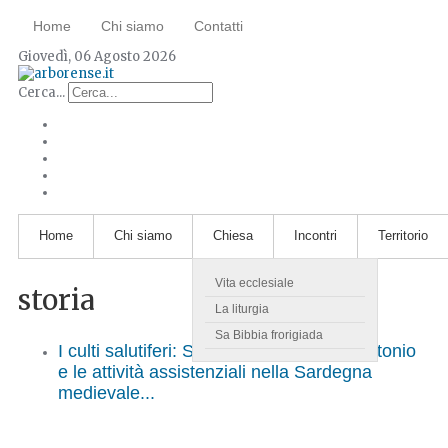
Home
Chi siamo
Contatti
Giovedì, 06 Agosto 2026
Cerca...
Home
Chi siamo
Chiesa
Incontri
Territorio
Vita ecclesiale
storia
La liturgia
Sa Bibbia frorigiada
I culti salutiferi: San Leonardo e Sant'Antonio
e le attività assistenziali nella Sardegna
medievale...