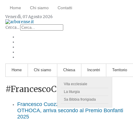
Home
Chi siamo
Contatti
Venerdì, 07 Agosto 2026
Cerca...
Home
Chi siamo
Chiesa
Incontri
Territorio
Vita ecclesiale
#FrancescoCuozzo
La liturgia
Sa Bibbia frorigiada
Francesco Cuozzo, studente dell'ITIS
OTHOCA, arriva secondo al Premio Bonfanti
2025