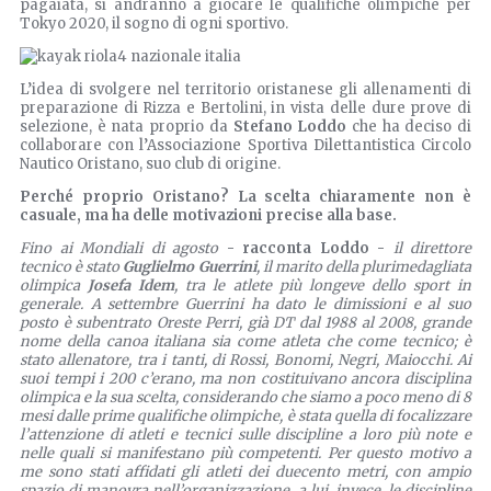
pagaiata, si andranno a giocare le qualifiche olimpiche per
Tokyo 2020, il sogno di ogni sportivo.
L’idea di svolgere nel territorio oristanese gli allenamenti di
preparazione di Rizza e Bertolini, in vista delle dure prove di
selezione, è nata proprio da
Stefano Loddo
che ha deciso di
collaborare con l’Associazione Sportiva Dilettantistica Circolo
Nautico Oristano, suo club di origine.
Perché proprio Oristano? La scelta chiaramente non è
casuale, ma ha delle motivazioni precise alla base.
Fino ai Mondiali di agosto
- racconta Loddo -
il direttore
tecnico è stato
Guglielmo Guerrini
, il marito della plurimedagliata
olimpica
Josefa Idem
, tra le atlete più longeve dello sport in
generale. A settembre Guerrini ha dato le dimissioni e al suo
posto è subentrato Oreste Perri, già DT dal 1988 al 2008, grande
nome della canoa italiana sia come atleta che come tecnico; è
stato allenatore, tra i tanti, di Rossi, Bonomi, Negri, Maiocchi. Ai
suoi tempi i 200 c’erano, ma non costituivano ancora disciplina
olimpica e la sua scelta, considerando che siamo a poco meno di 8
mesi dalle prime qualifiche olimpiche, è stata quella di focalizzare
l’attenzione di atleti e tecnici sulle discipline a loro più note e
nelle quali si manifestano più competenti. Per questo motivo a
me sono stati affidati gli atleti dei duecento metri, con ampio
spazio di manovra nell’organizzazione, a lui, invece, le discipline