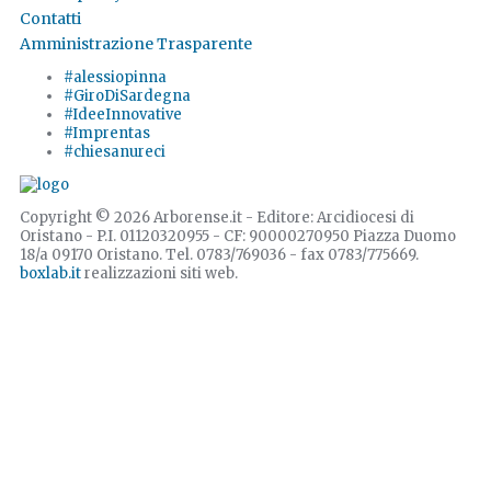
Contatti
Amministrazione Trasparente
#alessiopinna
#GiroDiSardegna
#IdeeInnovative
#Imprentas
#chiesanureci
Copyright © 2026 Arborense.it - Editore: Arcidiocesi di
Oristano - P.I. 01120320955 - CF: 90000270950 Piazza Duomo
18/a 09170 Oristano. Tel. 0783/769036 - fax 0783/775669.
boxlab.it
realizzazioni siti web.