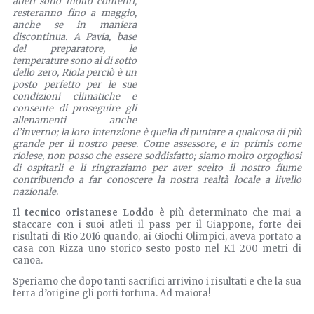
atleti sono molto contenti,
resteranno fino a maggio,
anche se in maniera
discontinua. A Pavia, base
del preparatore, le
temperature sono al di sotto
dello zero, Riola perciò è un
posto perfetto per le sue
condizioni climatiche e
consente di proseguire gli
allenamenti anche
d’inverno; la loro intenzione è quella di puntare a qualcosa di più
grande per il nostro paese. Come assessore, e in primis come
riolese, non posso che essere soddisfatto; siamo molto orgogliosi
di ospitarli e li ringraziamo per aver scelto il nostro fiume
contribuendo a far conoscere la nostra realtà locale a livello
nazionale.
Il tecnico oristanese Loddo
è più determinato che mai a
staccare con i suoi atleti il pass per il Giappone, forte dei
risultati di Rio 2016 quando, ai Giochi Olimpici, aveva portato a
casa con Rizza uno storico sesto posto nel K1 200 metri di
canoa.
Speriamo che dopo tanti sacrifici arrivino i risultati e che la sua
terra d’origine gli porti fortuna. Ad maiora!