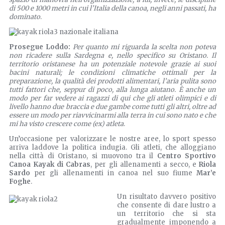
di 500 e 1000 metri in cui l’Italia della canoa, negli anni passati, ha
dominato
.
Prosegue Loddo:
Per quanto mi riguarda la scelta non poteva
non ricadere sulla Sardegna e, nello specifico su Oristano. Il
territorio oristanese ha un potenziale notevole grazie ai suoi
bacini naturali; le condizioni climatiche ottimali per la
preparazione, la qualità dei prodotti alimentari, l’aria pulita sono
tutti fattori che, seppur di poco, alla lunga aiutano. È anche un
modo per far vedere ai ragazzi di qui che gli atleti olimpici e di
livello hanno due braccia e due gambe come tutti gli altri, oltre ad
essere un modo per riavvicinarmi alla terra in cui sono nato e che
mi ha visto crescere come (ex) atleta
.
Un’occasione per valorizzare le nostre aree, lo sport spesso
arriva laddove la politica indugia. Gli atleti, che alloggiano
nella città di Oristano, si muovono tra il
Centro Sportivo
Canoa Kayak di Cabras
, per gli allenamenti a secco, e
Riola
Sardo
per gli allenamenti in canoa nel suo fiume
Mar’e
Foghe
.
Un risultato davvero positivo
che consente di dare lustro a
un territorio che si sta
gradualmente imponendo a