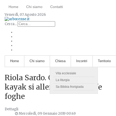
Home
Chi siamo
Contatti
Venerdì, 07 Agosto 2026
Cerca...
Home
Chi siamo
Chiesa
Incontri
Territorio
Vita ecclesiale
Riola Sardo. Gli azzurri di
La liturgia
kayak si allenano nel Mar'e
Sa Bibbia frorigiada
foghe
Dettagli
Mercoledì, 09 Gennaio 2019 00:49