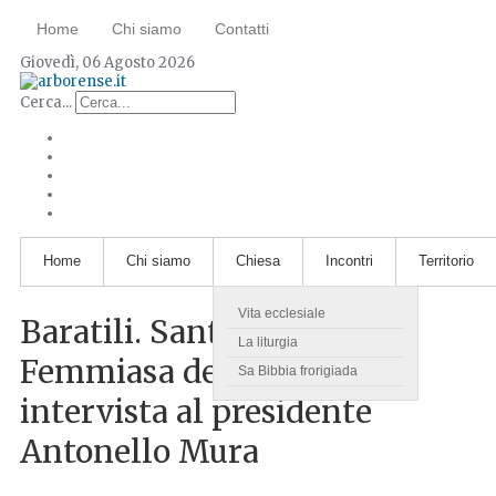
Home
Chi siamo
Contatti
Giovedì, 06 Agosto 2026
Cerca...
Home
Chi siamo
Chiesa
Incontri
Territorio
Vita ecclesiale
Baratili. Santu Pedru e
La liturgia
Femmiasa de Campidanu,
Sa Bibbia frorigiada
intervista al presidente
Antonello Mura