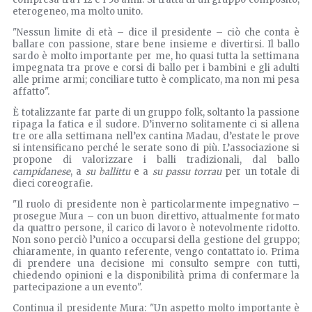
eterogeneo, ma molto unito.
"Nessun limite di età – dice il presidente – ciò che conta è
ballare con passione, stare bene insieme e divertirsi. Il ballo
sardo è molto importante per me, ho quasi tutta la settimana
impegnata tra prove e corsi di ballo per i bambini e gli adulti
alle prime armi; conciliare tutto è complicato, ma non mi pesa
affatto".
È totalizzante far parte di un gruppo folk, soltanto la passione
ripaga la fatica e il sudore. D’inverno solitamente ci si allena
tre ore alla settimana nell’ex cantina Madau, d’estate le prove
si intensificano perché le serate sono di più. L’associazione si
propone di valorizzare i balli tradizionali, dal ballo
campidanese
, a
su ballittu
e a
su passu torrau
per un totale di
dieci coreografie.
"Il ruolo di presidente non è particolarmente impegnativo –
prosegue Mura – con un buon direttivo, attualmente formato
da quattro persone, il carico di lavoro è notevolmente ridotto.
Non sono perciò l’unico a occuparsi della gestione del gruppo;
chiaramente, in quanto referente, vengo contattato io. Prima
di prendere una decisione mi consulto sempre con tutti,
chiedendo opinioni e la disponibilità prima di confermare la
partecipazione a un evento".
Continua il presidente Mura: "Un aspetto molto importante è