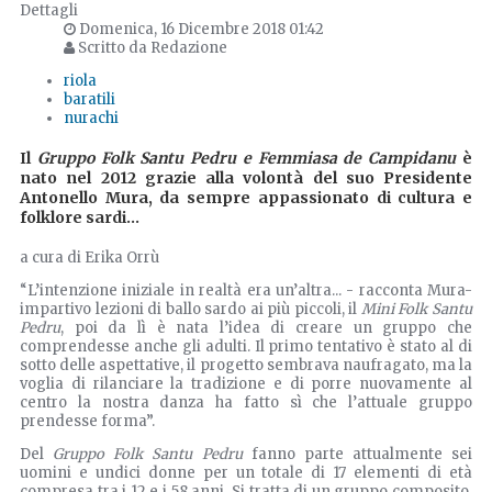
Dettagli
Domenica, 16 Dicembre 2018 01:42
Scritto da Redazione
riola
baratili
nurachi
Il
Gruppo Folk Santu Pedru e Femmiasa de Campidanu
è
nato nel 2012 grazie alla volontà del suo Presidente
Antonello Mura, da sempre appassionato di cultura e
folklore sardi...
a cura di Erika Orrù
“L’intenzione iniziale in realtà era un’altra... - racconta Mura-
impartivo lezioni di ballo sardo ai più piccoli, il
Mini Folk Santu
Pedru
, poi da lì è nata l’idea di creare un gruppo che
comprendesse anche gli adulti. Il primo tentativo è stato al di
sotto delle aspettative, il progetto sembrava naufragato, ma la
voglia di rilanciare la tradizione e di porre nuovamente al
centro la nostra danza ha fatto sì che l’attuale gruppo
prendesse forma”.
Del
Gruppo Folk Santu Pedru
fanno parte attualmente sei
uomini e undici donne per un totale di 17 elementi di età
compresa tra i 12 e i 58 anni. Si tratta di un gruppo composito,