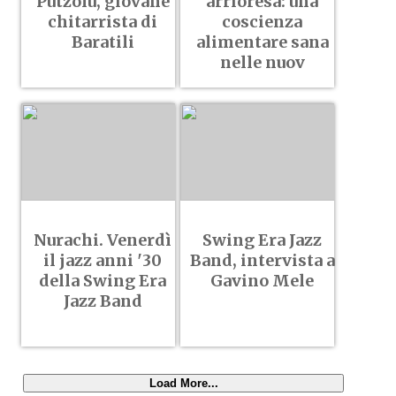
Putzolu, giovane
arrioresa: una
chitarrista di
coscienza
Baratili
alimentare sana
nelle nuov
Nurachi. Venerdì
Swing Era Jazz
il jazz anni '30
Band, intervista a
della Swing Era
Gavino Mele
Jazz Band
Load More...