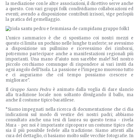
la mediazione con le altre associazioni, il direttivo serve anche
a questo. Con vari gruppi folk condividiamo collaborazioni ed
eventi; avendo a disposizione contributi irrisori, vige perlopiù
la pratica del gemellaggio.
L’unico rammarico è che ci spostiamo coi nostri mezzi e
questo ci limita un pochino nelle lunghe trasferte; se avessimo
a disposizione un pullmino e ricevessimo dei rimborsi,
potremmo partecipare anche a manifestazioni regionali più
importanti. Una mano d’aiuto non sarebbe male! Nel nostro
piccolo cerchiamo comunque di rispondere ai vari inviti da
ogni angolo dell’Isola. La passione e l’impegno muovono tutto
e ci auguriamo che col tempo possiamo crescere e
migliorare".
Il
Gruppo Santu Pedru
è animato dalla voglia di dare slancio
alla tradizione locale non soltanto divulgando il ballo, ma
anche il costume tipico baratilese.
“Siamo impegnati nella ricerca di documentazione che ci dia
indicazioni sul modo di vestire dei nostri padri; abbiamo
consultato anche una tesi di laurea su questo tema - rivela
Mura - per noi è importante riproporre un costume tipico che
sia il più possibile fedele alla tradizione. Siamo attenti alla
cura del dettaglio, ci basiamo molto sulle vecchie fotografie. In