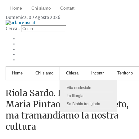
Home
Chi siamo
Contatti
Domenica, 09 Agosto 2026
Cerca...
Home
Chi siamo
Chiesa
Incontri
Territorio
Vita ecclesiale
Riola Sardo. Halloween o
La liturgia
Maria Pintaoru? Nessun veto,
Sa Bibbia frorigiada
ma tramandiamo la nostra
cultura