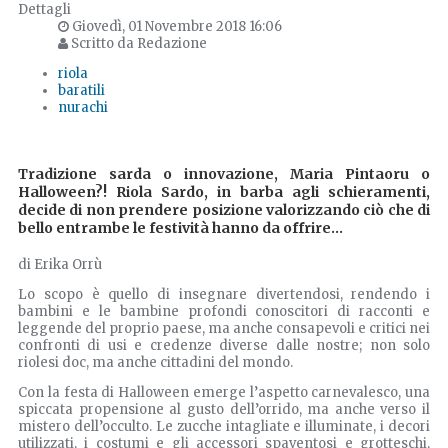
Dettagli
Giovedì, 01 Novembre 2018 16:06
Scritto da Redazione
riola
baratili
nurachi
Tradizione sarda o innovazione, Maria Pintaoru o
Halloween?! Riola Sardo, in barba agli schieramenti,
decide di non prendere posizione valorizzando ciò che di
bello entrambe le festività hanno da offrire...
di Erika Orrù
Lo scopo è quello di insegnare divertendosi, rendendo i
bambini e le bambine profondi conoscitori di racconti e
leggende del proprio paese, ma anche consapevoli e critici nei
confronti di usi e credenze diverse dalle nostre; non solo
riolesi doc, ma anche cittadini del mondo.
Con la festa di Halloween emerge l’aspetto carnevalesco, una
spiccata propensione al gusto dell’orrido, ma anche verso il
mistero dell’occulto. Le zucche intagliate e illuminate, i decori
utilizzati, i costumi e gli accessori spaventosi e grotteschi,