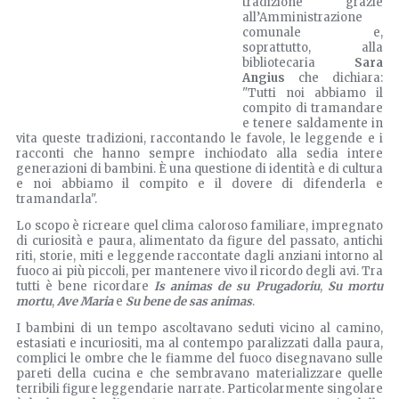
tradizione grazie
all’Amministrazione
comunale e,
soprattutto, alla
bibliotecaria
Sara
Angius
che dichiara:
"Tutti noi abbiamo il
compito di tramandare
e tenere saldamente in
vita queste tradizioni, raccontando le favole, le leggende e i
racconti che hanno sempre inchiodato alla sedia intere
generazioni di bambini. È una questione di identità e di cultura
e noi abbiamo il compito e il dovere di difenderla e
tramandarla".
Lo scopo è ricreare quel clima caloroso familiare, impregnato
di curiosità e paura, alimentato da figure del passato, antichi
riti, storie, miti e leggende raccontate dagli anziani intorno al
fuoco ai più piccoli, per mantenere vivo il ricordo degli avi. Tra
tutti è bene ricordare
Is animas de su Prugadoriu
,
Su mortu
mortu
,
Ave Maria
e
Su bene de sas animas
.
I bambini di un tempo ascoltavano seduti vicino al camino,
estasiati e incuriositi, ma al contempo paralizzati dalla paura,
complici le ombre che le fiamme del fuoco disegnavano sulle
pareti della cucina e che sembravano materializzare quelle
terribili figure leggendarie narrate. Particolarmente singolare