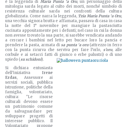
è la leggenda di
Maria Punta ‘a Oru
, un personaggio della
mitologia sarda legato al culto dei morti, nonché simbolo di
resistenza culturale sarda nei confronti della cultura
globalizzata. Come narra la leggenda,
Tzia Maria Punta ‘a Oru
,
una vecchia signora brutta e affamata, passava di casa in casa
la notte del 1° novembre per mangiare la pastasciutta
cucinata appositamente per i defunti; nel caso in cui la donna
non avesse trovato la sua parte, si sarebbe vendicata andando
a cercare i bambini nel letto per bucare loro la pancia e
prendere la pasta, armata di
sa punta ‘a oru
(attrezzo in ferro
con la punta ricurva che serviva per fare l’orlo,
s’oru
, alle
corbule e ai setacci fatti di giunco o erbe palustri) o di uno
spiedo (
su schidoni
).
Si dichiara entusiasta
dell’iniziativa
Irene
Erdas
, Assessore ai
servizi sociali, pubblica
istruzione, politiche della
famiglia, volontariato,
cultura: "Le risorse
culturali devono essere
un patrimonio comune
da salvaguardare per
sviluppare progetti di
interesse pubblico. Il
Volontariato propone