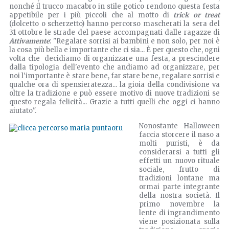
nonché il trucco macabro in stile gotico rendono questa festa
appetibile per i più piccoli che al motto di
trick or treat
(dolcetto o scherzetto) hanno percorso mascherati la sera del
31 ottobre le strade del paese accompagnati dalle ragazze di
Attivamente
: "Regalare sorrisi ai bambini e non solo, per noi è
la cosa più bella e importante che ci sia... È per questo che, ogni
volta che decidiamo di organizzare una festa, a prescindere
dalla tipologia dell'evento che andiamo ad organizzare, per
noi l'importante è stare bene, far stare bene, regalare sorrisi e
qualche ora di spensieratezza... la gioia della condivisione va
oltre la tradizione e può essere motivo di nuove tradizioni se
questo regala felicità... Grazie a tutti quelli che oggi ci hanno
aiutato".
Nonostante Halloween
faccia storcere il naso a
molti puristi, è da
considerarsi a tutti gli
effetti un nuovo rituale
sociale, frutto di
tradizioni lontane ma
ormai parte integrante
della nostra società. Il
primo novembre la
lente di ingrandimento
viene posizionata sulla