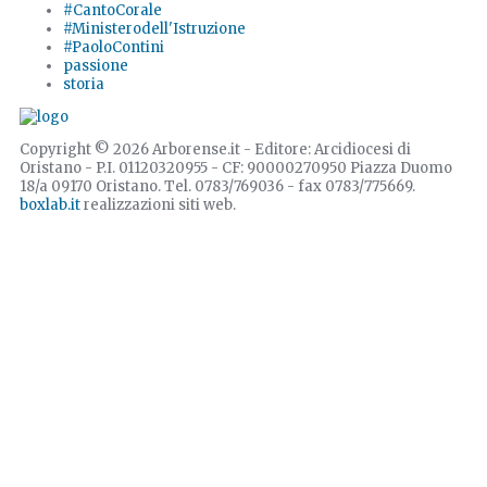
#CantoCorale
#Ministerodell'Istruzione
#PaoloContini
passione
storia
Copyright © 2026 Arborense.it - Editore: Arcidiocesi di
Oristano - P.I. 01120320955 - CF: 90000270950 Piazza Duomo
18/a 09170 Oristano. Tel. 0783/769036 - fax 0783/775669.
boxlab.it
realizzazioni siti web.