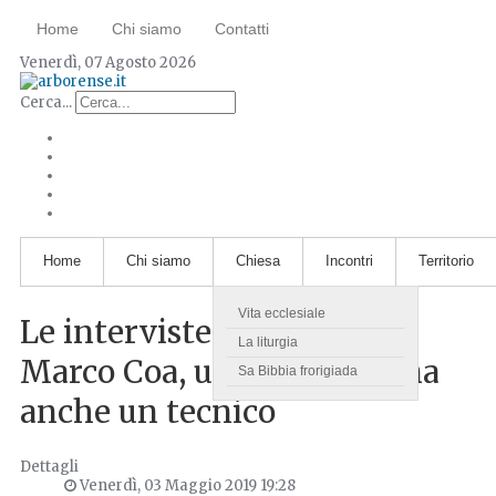
Home
Chi siamo
Contatti
Venerdì, 07 Agosto 2026
Cerca...
Home
Chi siamo
Chiesa
Incontri
Territorio
Vita ecclesiale
Le interviste ai musicisti:
La liturgia
Marco Coa, un musicista ma
Sa Bibbia frorigiada
anche un tecnico
Dettagli
Venerdì, 03 Maggio 2019 19:28