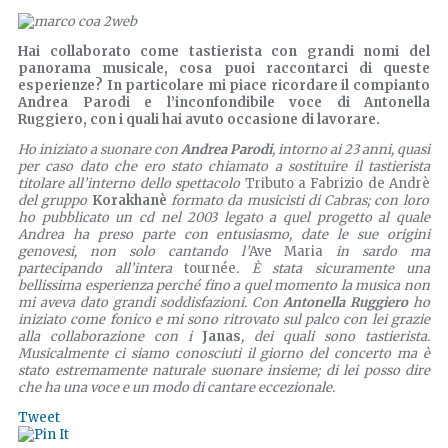
Hai collaborato come tastierista con grandi nomi del
panorama musicale, cosa puoi raccontarci di queste
esperienze? In particolare mi piace ricordare il compianto
Andrea Parodi e l’inconfondibile voce di Antonella
Ruggiero, con i quali hai avuto occasione di lavorare.
Ho iniziato a suonare con
Andrea Parodi
, intorno ai 23 anni, quasi
per caso dato che ero stato chiamato a sostituire il tastierista
titolare all’interno dello spettacolo
Tributo a Fabrizio de Andrè
del gruppo
Korakhanè
formato da musicisti di Cabras; con loro
ho pubblicato un cd nel 2003 legato a quel progetto al quale
Andrea ha preso parte con entusiasmo, date le sue origini
genovesi, non solo cantando l’
Ave Maria
in sardo ma
partecipando all’intera
tournée
. È stata sicuramente una
bellissima esperienza perché fino a quel momento la musica non
mi aveva dato grandi soddisfazioni. Con
Antonella Ruggiero
ho
iniziato come fonico e mi sono ritrovato sul palco con lei grazie
alla collaborazione con i
Janas
, dei quali sono tastierista.
Musicalmente ci siamo conosciuti il giorno del concerto ma è
stato estremamente naturale suonare insieme; di lei posso dire
che ha una voce e un modo di cantare eccezionale.
Tweet