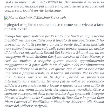
ruolo all’interno di questo
universo
. Ovviamente è necessario
avere una formazione più ampia e in questo senso il percorso del
conservatorio mi è servito tantissimo.
Spiegaci meglio in cosa consiste e come sei arrivato a fare
questo lavoro
Svolgo tutti quei ruoli che per l’ascoltatore finale sono pressoché
invisibili ma che costituiscono il tessuto di uno spettacolo; li ho
provati un po’ tutti perché a un certo punto degli studi musicali
non volevo incentrarmi solo sulla parte teorica, quindi ho deciso
di fondare la mia azienda
Sound Set Service
a 24 anni con un ex
compagno di studi,
Stefano Casti
, ora bassista di
Piero Marras
, e
così ho iniziato a scoprire questo mondo approfondendo
maggiormente la parte della fonia di palco e del coordinamento
tecnico e direzione di palco. Per questo tipo di lavoro non esiste
una vera e propria scuola, ci si forma sul campo. Penso che sia
una fortuna lavorare in Sardegna perché le produzioni
internazionali e nazionali trovano più semplice ed economico
affidarsi a personale tecnico locale e questo ci ha consentito di
lavorare con nomi importanti del panorama mondiale. Oltre a
suonare e occuparmi della parte tecnica degli spettacoli, insegno
Musica d’insieme nella
Scuola Civica di Terralba
e in quella
Gian
Piero Cartocci di Paulilatino
e Pianoforte Moderno alla
Scuola
civica del Guilcer e Barigadu
.