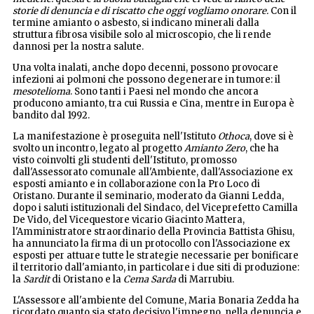
storie di denuncia e di riscatto che oggi vogliamo onorare.
Con il
termine amianto o asbesto, si indicano minerali dalla
struttura fibrosa visibile solo al microscopio, che li rende
dannosi per la nostra salute.
Una volta inalati, anche dopo decenni, possono provocare
infezioni ai polmoni che possono degenerare in tumore: il
mesotelioma
. Sono tanti i Paesi nel mondo che ancora
producono amianto, tra cui Russia e Cina, mentre in Europa è
bandito dal 1992.
La manifestazione è proseguita nell'Istituto
Othoca
, dove si è
svolto un incontro, legato al progetto
Amianto Zero
, che ha
visto coinvolti gli studenti dell'Istituto, promosso
dall'Assessorato comunale all'Ambiente, dall'Associazione ex
esposti amianto e in collaborazione con la Pro Loco di
Oristano. Durante il seminario, moderato da Gianni Ledda,
dopo i saluti istituzionali del Sindaco, del Viceprefetto Camilla
De Vido, del Vicequestore vicario Giacinto Mattera,
l'Amministratore straordinario della Provincia Battista Ghisu,
ha annunciato la firma di un protocollo con l'Associazione ex
esposti per attuare tutte le strategie necessarie per bonificare
il territorio dall'amianto, in particolare i due siti di produzione:
la
Sardit
di Oristano e la
Cema Sarda
di Marrubiu.
L'Assessore all'ambiente del Comune, Maria Bonaria Zedda ha
ricordato quanto sia stato decisivo l'impegno, nella denuncia e