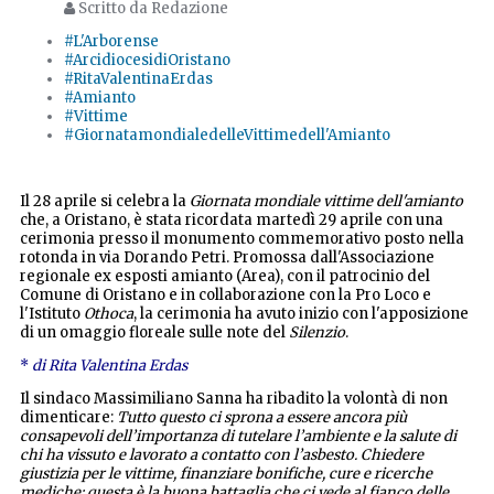
Scritto da Redazione
#L'Arborense
#ArcidiocesidiOristano
#RitaValentinaErdas
#Amianto
#Vittime
#GiornatamondialedelleVittimedell'Amianto
Il 28 aprile si celebra la
Giornata mondiale vittime dell'amianto
che, a Oristano, è stata ricordata martedì 29 aprile con una
cerimonia presso il monumento commemorativo posto nella
rotonda in via Dorando Petri. Promossa dall'Associazione
regionale ex esposti amianto (Area), con il patrocinio del
Comune di Oristano e in collaborazione con la Pro Loco e
l'Istituto
Othoca
, la cerimonia ha avuto inizio con l'apposizione
di un omaggio floreale sulle note del
Silenzio
.
*
di Rita Valentina Erdas
Il sindaco Massimiliano Sanna ha ribadito la volontà di non
dimenticare:
Tutto questo ci sprona a essere ancora più
consapevoli dell’importanza di tutelare l’ambiente e la salute di
chi ha vissuto e lavorato a contatto con l’asbesto. Chiedere
giustizia per le vittime, finanziare bonifiche, cure e ricerche
mediche: questa è la buona battaglia che ci vede al fianco delle