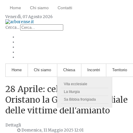
Home
Chi siamo
Contatti
Venerdì, 07 Agosto 2026
Cerca...
Home
Chi siamo
Chiesa
Incontri
Territorio
Vita ecclesiale
28 Aprile: celebrata a
La liturgia
Oristano la Giornata mondiale
Sa Bibbia frorigiada
delle vittime dell'amianto
Dettagli
Domenica, 11 Maggio 2025 12:01