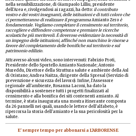
nella sensibilizzazione, di Giampaolo Lilliu, presidente
dell'Area e, rivolgendosi ai ragazzi, ha detto:
il contributo
vostro e dei vostri insegnanti, delle istituzioni e di tutti coloro che
ci permetteranno di realizzare il programma
Amianto Zero
è
fondamentale. Vogliamo completare il censimento sul territorio,
raccogliere e diffondere competenze e premiare le ricerche
scolastiche più meritevoli. È doveroso evidenziare la necessità di
un impegno delle istituzioni, affinché non manchino le risorse a
favore del completamento delle bonifiche sul territorio e sul
patrimonio edilizio.
Attraverso alcuni video, sono intervenuti: Fabrizio Proti,
Presidente dello Sportello Amianto Nazionale; Antonio
Mureddu, Direttore della Struttura salute e ambiente della Asl
di Oristano; Andrea Naitza, dirigente della Spresal (Servizio di
prevenzione e sicurezza del lavoro). Infine, l'Assessore
regionale all'ambiente, Rosanna Laconi, ha dato la
disponibilità a sostenere tutti i progetti finalizzati al
censimento e alla bonifica dei siti contenenti amianto. Al
termine, è stata inaugurata una mostra itinerante composta
da 26 pannelli nei quali, usando le lettere dell'alfabeto, è
ripercorsa la storia dell'amianto e la sua pericolosità per la
salute.
E' sempre tempo per abbonarsi a L'ARBORENSE