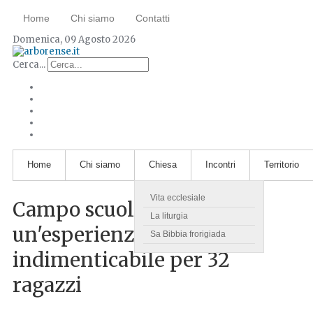
Home
Chi siamo
Contatti
Domenica, 09 Agosto 2026
Cerca...
Home
Chi siamo
Chiesa
Incontri
Territorio
Vita ecclesiale
Campo scuola a Belvì:
La liturgia
un'esperienza
Sa Bibbia frorigiada
indimenticabile per 32
ragazzi