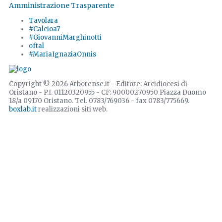
Amministrazione Trasparente
Tavolara
#Calcioa7
#GiovanniMarghinotti
oftal
#MariaIgnaziaOnnis
Copyright © 2026 Arborense.it - Editore: Arcidiocesi di
Oristano - P.I. 01120320955 - CF: 90000270950 Piazza Duomo
18/a 09170 Oristano. Tel. 0783/769036 - fax 0783/775669.
boxlab.it
realizzazioni siti web.