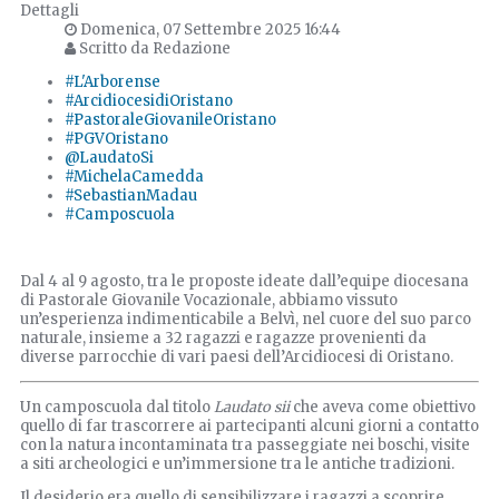
Dettagli
Domenica, 07 Settembre 2025 16:44
Scritto da Redazione
#L'Arborense
#ArcidiocesidiOristano
#PastoraleGiovanileOristano
#PGVOristano
@LaudatoSi
#MichelaCamedda
#SebastianMadau
#Camposcuola
Dal 4 al 9 agosto, tra le proposte ideate dall’equipe diocesana
di Pastorale Giovanile Vocazionale, abbiamo vissuto
un’esperienza indimenticabile a Belvì, nel cuore del suo parco
naturale, insieme a 32 ragazzi e ragazze provenienti da
diverse parrocchie di vari paesi dell’Arcidiocesi di Oristano.
Un camposcuola dal titolo
Laudato sii
che aveva come obiettivo
quello di far trascorrere ai partecipanti alcuni giorni a contatto
con la natura incontaminata tra passeggiate nei boschi, visite
a siti archeologici e un’immersione tra le antiche tradizioni.
Il desiderio era quello di sensibilizzare i ragazzi a scoprire,