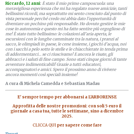
Riccardo, 12 anni
:
È stato il mio primo camposcuola: una
meravigliosa esperienza che mi ha regalato nuove amicizie, tanti
bellissimi ricordi, ma soprattutto mi sento cresciuto dal punto di
vista personale perché credo mi abbia dato l'opportunità di
diventare un pochino più responsabile. Ho dovuto gestire le mie
cose in autonomia e questo mi ha fatto sentire più orgoglioso di
me! È stato tutto bellissimo: le colazioni all’aria aperta, le
escursioni con le lunghe camminate tra la natura, i pranzi al
sacco, le olimpiadi in paese, le cene insieme, i giochi d’acqua, noi
con i sacchi a pelo sotto le stelle e le chiacchierate in tenda prima
di addormentarci… se ci riuscivamo! E ancora le risate, gli
abbracci e i saluti di fine campo. Sono stati cinque giorni di tante
avventure indimenticabili! Grazie a tutti: educatori,
accompagnatori e amici. Spero il prossimo anno di rivivere
ancora momenti così speciali insieme!
A cura di Michela Camedda e Sebastian Madau
E' sempre tempo per abbonarsi a L'ARBORENSE
Approfitta delle nostre promozioni: con soli 5 euro il
giornale a casa tua, tutte le settimane, sino a dicembre
2025.
CLICCA QUI
per sapere come fare