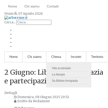
Home
Chi siamo
Contatti
Venerdì, 07 Agosto 2026
Cerca...
Home
Chi siamo
Chiesa
Incontri
Territorio
Vita ecclesiale
2 Giugno: Libertà, democrazia
La liturgia
e partecipazione
Sa Bibbia frorigiada
Dettagli
Domenica, 08 Giugno 2025 20:52
Scritto da Redazione