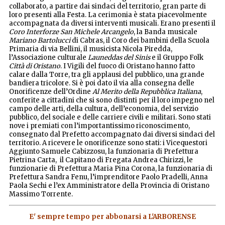
collaborato, a partire dai sindaci del territorio, gran parte di
loro presenti alla Festa. La cerimonia è stata piacevolmente
accompagnata da diversi interventi musicali. Erano presenti il
Coro Interforze San Michele Arcangelo
, la Banda musicale
Mariano Bartolucci
di Cabras, il Coro dei bambini della Scuola
Primaria di via Bellini, il musicista Nicola Piredda,
l’Associazione culturale
Launeddas del Sinis
e il Gruppo Folk
Città di Oristano
. I Vigili del fuoco di Oristano hanno fatto
calare dalla Torre, tra gli applausi del pubblico, una grande
bandiera tricolore. Si è poi dato il via alla consegna delle
Onorificenze dell’Ordine
Al Merito della Repubblica Italiana
,
conferite a cittadini che si sono distinti per il loro impegno nel
campo delle arti, della cultura, dell’economia, del servizio
pubblico, del sociale e delle carriere civili e militari. Sono stati
nove i premiati con l’importantissimo riconoscimento,
consegnato dal Prefetto accompagnato dai diversi sindaci del
territorio. A ricevere le onorificenze sono stati: i Vicequestori
Aggiunto Samuele Cabizzosu, la funzionaria di Prefettura
Pietrina Carta, il Capitano di Fregata Andrea Chirizzi, le
funzionarie di Prefettura Maria Pina Corona, la funzionaria di
Prefettura Sandra Fenu, l’imprenditore Paolo Pradelli, Anna
Paola Sechi e l’ex Amministratore della Provincia di Oristano
Massimo Torrente.
E' sempre tempo per abbonarsi a L'ARBORENSE