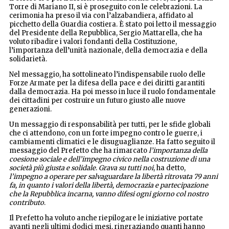
Torre di Mariano II, si è proseguito con le celebrazioni. La
cerimonia ha preso il via con l’alzabandiera, affidato al
picchetto della Guardia costiera. È stato poi letto il messaggio
del Presidente della Repubblica, Sergio Mattarella, che ha
voluto ribadire i valori fondanti della Costituzione,
l’importanza dell’unità nazionale, della democrazia e della
solidarietà.
Nel messaggio, ha sottolineato l’indispensabile ruolo delle
Forze Armate per la difesa della pace e dei diritti garantiti
dalla democrazia. Ha poi messo in luce il ruolo fondamentale
dei cittadini per costruire un futuro giusto alle nuove
generazioni.
Un messaggio di responsabilità per tutti, per le sfide globali
che ci attendono, con un forte impegno contro le guerre, i
cambiamenti climatici e le disuguaglianze. Ha fatto seguito il
messaggio del Prefetto che ha rimarcato
l’importanza della
coesione sociale e dell’impegno civico nella costruzione di una
società più giusta e solidale
.
Grava su tutti noi
, ha detto,
l’impegno a operare per salvaguardare la libertà ritrovata 79 anni
fa, in quanto i valori della libertà, democrazia e partecipazione
che la Repubblica incarna, vanno difesi ogni giorno col nostro
contributo
.
Il Prefetto ha voluto anche riepilogare le iniziative portate
avanti negli ultimi dodici mesi, ringraziando quanti hanno