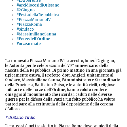
#L'Arborense
#ArcidiocesidiOristano
#2Giugno
#FestadellaRepubblica
#PiazzaMarianoIV
#PiazzaRoma
#Sindaco
#MassimilianoSanna
#Forzedell'Ordine
Forzearmate
La rinnovata Piazza Mariano IV ha accolto, lunedì 2 giugno,
le Autorità per le celebrazioni del 79° anniversario della
nascita della Repubblica. Di primo mattino, in una giornata già
tipicamente estiva, il Prefetto, dott. Angieri, unitamente al
Sindaco, Massimiliano Sanna, l’Amministratore Straordinario
della Provincia, Battistino Ghisu, e le autorità civili, religiose,
militari e delle forze dell’Ordine, hanno voluto rendere
omaggio al monumento che ricorda i caduti nelle diverse
guerre per la difesa della Patria: un folto pubblico ha voluto
partecipare alla cerimonia della deposizione della corona
d’alloro.
* di Mario Virdis
Il corteo si è poi trasferito in Piazza Roma dove, ai piedi della