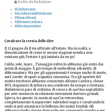
Scritto da Redazione
#L'Arborense
#ArcidiocesidiOristano
#MauroDessì
#AlfonsoCanfora
#IdeeInnovative
Cavalcare la cresta delle idee
Il 21 giugno dà il via ufficiale all’estate. Ma in realtà, a
dimostrazione di come le mezze stagioni sembra non
esistano più, l’estate è già iniziata da un po’.
Caldo, sole, mare… l’assaggio estivo lo abbiamo già avuto dai
primi di maggio. È già tempo di ombrelloni, sdraiette, di
abbronzatura. Ma per gli appassionati è tempo anche di nuoto,
surf, tavole: di sport acquatici, insomma. Tra gli sportivi del
nostro territorio abbiamo conosciuto Alfonso Canfora, classe
1971, originario di Arborea ma residente da tempo a Oristano,
distintosi in gare di ciclismo, di corsa e di
surf
ma soprattutto
per aver messo in circolazione invenzioni davvero geniali.
Spicca, tra queste, la
tavola da surf
, in vetroresina,
completamente trasparente: salendoci sopra e cavalcando le
onde si può ammirare la bellezza dei nostri fondali. Gli
abbiamo rivolto alcune domande per conoscerlo meglio e per