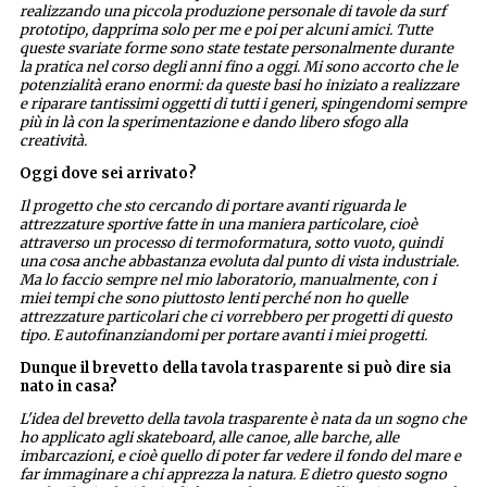
realizzando una piccola produzione personale di tavole da surf
prototipo, dapprima solo per me e poi per alcuni amici. Tutte
queste svariate forme sono state testate personalmente durante
la pratica nel corso degli anni fino a oggi. Mi sono accorto che le
potenzialità erano enormi: da queste basi ho iniziato a realizzare
e riparare tantissimi oggetti di tutti i generi, spingendomi sempre
più in là con la sperimentazione e dando libero sfogo alla
creatività.
Oggi dove sei arrivato?
Il progetto che sto cercando di portare avanti riguarda le
attrezzature sportive fatte in una maniera particolare, cioè
attraverso un processo di termoformatura, sotto vuoto, quindi
una cosa anche abbastanza evoluta dal punto di vista industriale.
Ma lo faccio sempre nel mio laboratorio, manualmente, con i
miei tempi che sono piuttosto lenti perché non ho quelle
attrezzature particolari che ci vorrebbero per progetti di questo
tipo. E autofinanziandomi per portare avanti i miei progetti.
Dunque il brevetto della tavola trasparente si può dire sia
nato in casa?
L'idea del brevetto della tavola trasparente è nata da un sogno che
ho applicato agli skateboard, alle canoe, alle barche, alle
imbarcazioni, e cioè quello di poter far vedere il fondo del mare e
far immaginare a chi apprezza la natura. E dietro questo sogno