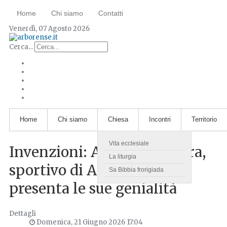
Home
Chi siamo
Contatti
Venerdì, 07 Agosto 2026
Cerca...
Home
Chi siamo
Chiesa
Incontri
Territorio
Vita ecclesiale
Invenzioni: Alfonso Canfora,
La liturgia
sportivo di Arborea, ci
Sa Bibbia frorigiada
presenta le sue genialità
Dettagli
Domenica, 21 Giugno 2026 17:04