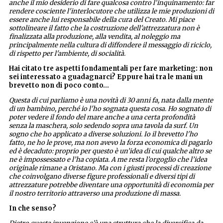
anche il mio desiderio di fare qualcosa contro l'inquinamento: far
rendere cosciente l'interlocutore che utilizza le mie produzioni di
essere anche lui responsabile della cura del Creato. Mi piace
sottolineare il fatto che la costruzione dell'attrezzatura non è
finalizzata alla produzione, alla vendita, al noleggio ma
principalmente nella cultura di diffondere il messaggio di riciclo,
di rispetto per l'ambiente, di socialità.
Hai citato tre aspetti fondamentali per fare marketing: non
sei interessato a guadagnarci? Eppure hai tra le mani un
brevetto non di poco conto…
Questa di cui parliamo è una novità di 30 anni fa, nata dalla mente
di un bambino, perché io l'ho sognata questa cosa. Ho sognato di
poter vedere il fondo del mare anche a una certa profondità
senza la maschera, solo sedendo sopra una tavola da surf. Un
sogno che ho applicato a diverse soluzioni. Io il brevetto l'ho
fatto, ne ho le prove, ma non avevo la forza economica di pagarlo
ed è decaduto: proprio per questo è un’idea di cui qualche altro se
ne è impossessato e l’ha copiata. A me resta l’orgoglio che l’idea
originale rimane a Oristano. Ma con i giusti processi di creazione
che coinvolgano diverse figure professionali e diversi tipi di
attrezzature potrebbe diventare una opportunità di economia per
il nostro territorio attraverso una produzione di massa.
In che senso?