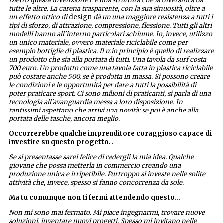
Dietro questa invenzione c’è una struttura che la diversifica da
tutte le altre. La carena trasparente, con la sua sinuosità, oltre a
un effetto ottico di
design
dà un una maggiore resistenza a tutti i
tipi di sforzo, di attrazione, compressione, flessione. Tutti gli altri
modelli hanno all'interno particolari schiume. Io, invece, utilizzo
un unico materiale, ovvero materiale riciclabile come per
esempio bottiglie di plastica. Il mio principio è quello di realizzare
un prodotto che sia alla portata di tutti. Una tavola da surf costa
700 euro. Un prodotto come una tavola fatta in plastica riciclabile
può costare anche 500, se è prodotta in massa. Si possono creare
le condizioni e le opportunità per dare a tutti la possibilità di
poter praticare sport. Ci sono milioni di praticanti, si parla di una
tecnologia all'avanguardia messa a loro disposizione. In
tantissimi aspettano che arrivi una novità: se poi è anche alla
portata delle tasche, ancora meglio.
Occorrerebbe qualche imprenditore coraggioso capace di
investire su questo progetto…
Se si presentasse sarei felice di cedergli la mia idea. Qualche
giovane che possa metterla in commercio creando una
produzione unica e irripetibile. Purtroppo si investe nelle solite
attività che, invece, spesso si fanno concorrenza da sole.
Ma tu comunque non ti fermi attendendo questo…
Non mi sono mai fermato. Mi piace ingegnarmi, trovare nuove
soluzioni, inventare nuovi progetti. Spesso mi invitano nelle