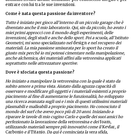
entrare con lui tra le sue invenzioni.
Come è nata questa passione da inventore?
Tutto è iniziato per gioco all’interno di un piccolo garage che è
diventato anche il mio laboratorio. Qui, sin da piccolo, ho avuto i
miei primi approcci con il mondo degli esperimenti, delle
invenzioni, degli studi e anche dello sport. Poi a scuola, all’Istituto
Geometri, mi sono specializzato nel
design
e nel recupero dei
materiali. La mia passione smisurata per lo sport ha creato il
giusto mix perché io mi potessi cimentare nella manipolazione,
anche alchemica, dei materiali affini alla vetroresina applicati
soprattutto nelle attrezzature sportive.
Dove è sfociata questa passione?
Ho iniziato a manipolare la vetroresina con la quale è stato da
subito amore a prima vista. Aiutato dalla aguzza capacità di
osservare e modificare gli oggetti e i materiali esistenti a proprio
piacimento al fine di aumentarne le funzionalità, ho sviluppato
una ricerca avanzata sugli usi e i mix di questi utilissimi materiali
plasmabili e malleabili a proprio piacimento. Ho conosciuto il
mondo del surf che avevo poco più di 20 anni. Iniziando a
riparare le tavole di mio cugino Carlo e quelle dei suoi amici ho
perfezionato la lavorazione della vetroresina e dei
foam
,
utilizzando materiali sempre più innovativi come il
Kevlar
, il
Carbonio
e il
Titanio
. Da qui è cominciata la vera sfida,