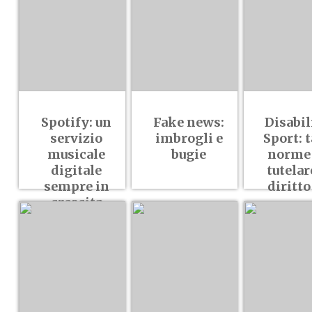
Spotify: un
Fake news:
Disabil
servizio
imbrogli e
Sport: 
musicale
bugie
norme
digitale
tutelar
sempre in
diritto
crescita