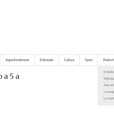
Approfondimenti
Editoriale
Cultura
Sport
Rubric
Il medi
 a 5 a
N@vig
Arte Ar
I consig
Le ricet