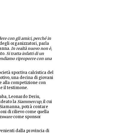
ere con gli amici, perché in
degli organizzatori, parla
manna.
In realtà nuovo non è
,
nto.
Si tratta infatti di un
ntendiamo riproporre con una
ietà sportiva calcistica del
tivo, una decina di giovani
e alla competizione con
ne il testimone.
aba, Leonardo Deriu,
ideato la
Siammercup
, il cui
 Siamanna, potrà contare
oni di rilievo come quella
rtsware
come sponsor
enienti dalla provincia di