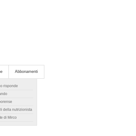
he
Abbonamenti
co risponde
ando
borense
li della nutrizionista
te di Mirco