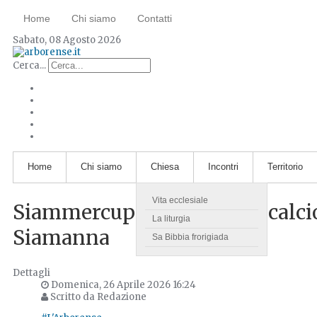
Home
Chi siamo
Contatti
Sabato, 08 Agosto 2026
Cerca...
Home
Chi siamo
Chiesa
Incontri
Territorio
Vita ecclesiale
Siammercup: un torneo di calcio
La liturgia
Siamanna
Sa Bibbia frorigiada
Dettagli
Domenica, 26 Aprile 2026 16:24
Scritto da Redazione