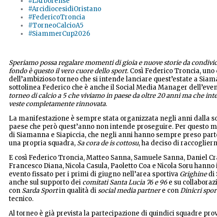
#L'Arborense
#ArcidiocesidiOristano
#FedericoTroncia
#TorneoCalcioA5
#SiammerCup2026
Speriamo possa regalare momenti di gioia e nuove storie da condivid
fondo è questo il vero cuore dello sport
. Così Federico Troncia, uno 
dell’ambizioso torneo che si intende lanciare quest’estate a Sia
sottolinea Federico che è anche il Social Media Manager dell’eve
torneo di calcio a 5 che viviamo in paese da oltre 20 anni ma che i
veste completamente rinnovata
.
La
manifestazione è sempre stata organizzata negli anni dalla soc
paese che però quest’anno non intende proseguire. Per questo mo
di Siamanna e Siapiccia, che negli anni hanno sempre preso part
una propria squadra,
Sa cora de is cottosu
, ha deciso di raccoglier
E così Federico Troncia, Matteo Sanna, Samuele Sanna, Daniel Cr
Francesco Diana, Nicola Casula, Paoletto Coa e Nicola Soru hanno 
evento fissato per i primi di giugno nell’area sportiva
Grighine
di
anche sul supporto dei
comitati Santa Lucia 76 e 96
e su collaborazi
con
Sarda Sport
in qualità di
social media partner
e con
Dinicri spo
tecnico.
Al torneo è già prevista la partecipazione di quindici squadre prov