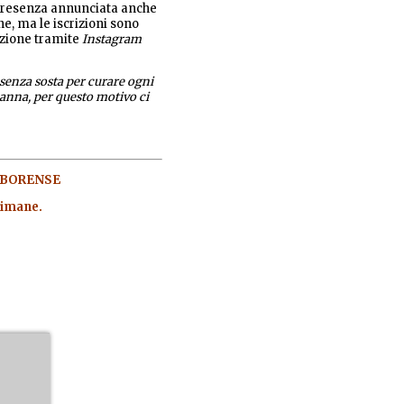
a presenza annunciata anche
e, ma le iscrizioni sono
azione tramite
Instagram
 senza sosta per curare ogni
manna, per questo motivo ci
'ARBORENSE
timane.