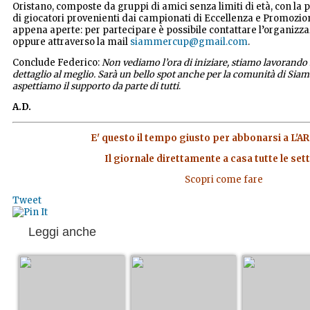
Oristano, composte da gruppi di amici senza limiti di età, con l
di giocatori provenienti dai campionati di Eccellenza e Promozion
appena aperte: per partecipare è possibile contattare l’organizz
oppure attraverso la mail
siammercup@gmail.com
.
Conclude Federico:
Non vediamo l’ora di iniziare, stiamo lavorando
dettaglio al meglio. Sarà un bello spot anche per la comunità di Sia
aspettiamo il supporto da parte di tutti
.
A.D.
E' questo il tempo giusto per abbonarsi a L
Il giornale direttamente a casa tutte le set
Scopri come fare
Tweet
Leggi anche