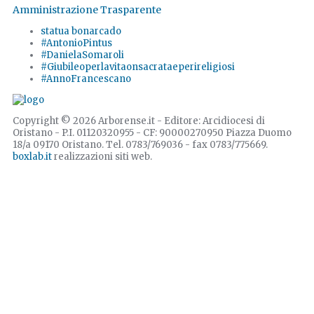
Amministrazione Trasparente
statua bonarcado
#AntonioPintus
#DanielaSomaroli
#Giubileoperlavitaonsacrataeperireligiosi
#AnnoFrancescano
Copyright © 2026 Arborense.it - Editore: Arcidiocesi di
Oristano - P.I. 01120320955 - CF: 90000270950 Piazza Duomo
18/a 09170 Oristano. Tel. 0783/769036 - fax 0783/775669.
boxlab.it
realizzazioni siti web.