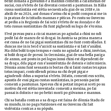
benit donada a giòvanus e a mannus comenti a caramellas de
suciai, cun s’efetu de fai diventai comenti a pantumas. In Itàlia
cussa sustàntzia est stètia secuestrada giai de su 2018 e, in
abrili de su 2024, ant donau s’avisu chi si podit comporai me in
is pratzas de is tzitadis mannas e piticas. Po custu su Guvernu
at pediu a is Regionis de fai sciri s’efetu de su
fentalyn
e de
totu cussas sustàntzias chi funt pighendi su logu de s’eroina.
S’est provau puru a circai maneras po agiudai a chini no ndi
podit fai de mancu de si drogai. In Àustria sa prima manera
est cussa de no fai pigai sustàntzias chi no funt controlladas. E
duncas me in is Serd s’arricit sa sustàntzia e si fait s’anàlisi.
Ma ddoi bolit tropu tempus e custu no agiudat a chini, invècias,
si bolit drogai de pressi. In Germània, giai de una bella pariga
de annus, ant postu in pei logus innui chini est dipendenti de
sa droga, dda pigat cun s’assistèntzia de dotoris e infermieris.
Dònnia annu funt sessanta is bortas chi si faint custas terapias
totus impari, controllendi prima su chi depit pigai e
agiudendi-ddus a suportai s’efetu. Difatis, comenti eus scritu,
apustis de essi pigau custas sustàntzias, is personis parint
comenti a pantumas. Spereus chi si potzat imperai sceti po su
motivu chi est stètia inventada: comenti a mexina, po fai
passai is doloris e no po betiri morti po giòvanus e mannus.
Chi sa batalla contras a sa droga est faina de dònnia Stadu de
su mundu, in no pagu Natziones est su Guvernu chi fait
violèntzia contras a su pòpulu.