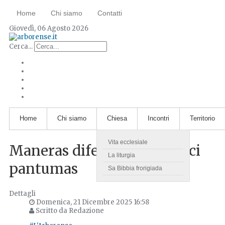
Home
Chi siamo
Contatti
Giovedì, 06 Agosto 2026
Cerca...
Home
Chi siamo
Chiesa
Incontri
Territorio
Vita ecclesiale
Maneras diferentis de cresci
La liturgia
pantumas
Sa Bibbia frorigiada
Dettagli
Domenica, 21 Dicembre 2025 16:58
Scritto da Redazione