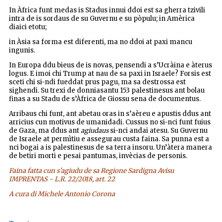
In Àfrica funt medas is Stadus innui ddoi est sa gherra tzivili
intra de is sordaus de su Guvernu e su pòpulu; in Amèrica
diaici etotu;
in Àsia sa forma est diferenti, ma no ddoi at paxi mancu
ingunis.
In Europa ddu bieus de is novas, pensendi a s’Ucràina e àterus
logus. E imoi chi Trump at nau de sa paxi in Israele? Forsis est
sceti chi si-ndi fueddat prus pagu, ma sa destrossa est
sighendi. Su trexi de donniasantu 153 palestinesus ant bolau
finas a su Stadu de s’Àfrica de Giossu sena de documentus.
Arribaus chi funt, ant abetau oras in s’aèreu e apustis ddus ant
arricius cun motivus de umanidadi. Cussus no si-nci funt fuius
de Gaza, ma ddus ant
agiudaus
si-nci andai atesu. Su Guvernu
de Israele at permìtiu e assegurau custa faina. Sa punna est a
nci bogai a is palestinesus de sa terra insoru. Un’àtera manera
de betiri morti e pesai pantumas, invècias de personis.
Faina fatta cun s'agiudu de sa Regione Sardigna Avisu
IMPRENTAS - L.R. 22/2018, art. 22
A cura di Michele Antonio Corona