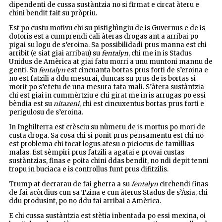
dipendenti de cussa sustàntzia no si firmat e circat àteru e
chini bendit fait su pròpriu.
Est po custu motivu chi su pistighìngiu de is Guvernus e de is
dotoris est a cumprendi cali àteras drogas ant a arribai po
pigai su logu de s’eroina. Sa possibilidadi prus manna est chi
arribit (e siat giai arribau) su
fentalyn
, chi me in is Stadus
Unidus de Amèrica at giai fatu morri a unu muntoni mannu de
genti. Su
fentalyn
est cincuanta bortas prus forti de s’eroina e
no est fatzili a ddu mesurai, duncas su prus de is bortas si
morit po s’efetu de una mesura fata mali. S’àtera sustàntzia
chi est giai in cummèrtziu e chi girat me in is arrugas po essi
bèndia est su
nitazeni
, chi est cincuxentus bortas prus forti e
perigulosu de s’eroina.
In Inghilterra est crèsciu su nùmeru de is mortus po mori de
custa droga. Sa cosa chi si ponit prus pensamentu est chi no
est problema chi tocat logus atesu o piciocus de famìllias
malas. Est sèmpiri prus fatzili a agatai e provai custas
sustàntzias, finas e poita chini ddas bendit, no ndi depit tenni
tropu in buciaca e is controllus funt prus difitzilis.
Trump at decrarau de fai gherra a su
fentalyn
cirche
ndi finas
de fai acòrdius cun sa Tzina e cun àterus Stadus de s’Àsia, chi
ddu produsint, po no ddu fai arribai a Amèrica.
E chi cussa sustàntzia est stètia inbentada po essi mexina, oi