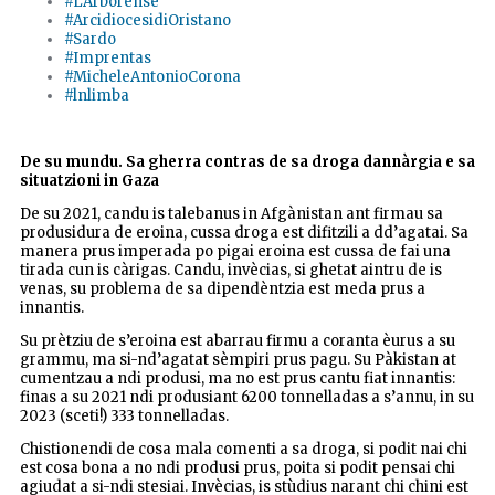
#L'Arborense
#ArcidiocesidiOristano
#Sardo
#Imprentas
#MicheleAntonioCorona
#lnlimba
De su mundu. Sa gherra contras de sa droga dannàrgia e sa
situatzioni in Gaza
De su 2021, candu is talebanus in Afgànistan ant firmau sa
produsidura de eroina, cussa droga est difitzili a dd’agatai. Sa
manera prus imperada po pigai eroina est cussa de fai una
tirada cun is càrigas. Candu, invècias, si ghetat aintru de is
venas, su problema de sa dipendèntzia est meda prus a
innantis.
Su prètziu de s’eroina est abarrau firmu a coranta èurus a su
grammu, ma si-nd’agatat sèmpiri prus pagu. Su Pàkistan at
cumentzau a ndi produsi, ma no est prus cantu fiat innantis:
finas a su 2021 ndi produsiant 6200 tonnelladas a s’annu, in su
2023 (sceti!) 333 tonnelladas.
Chistionendi de cosa mala comenti a sa droga, si podit nai chi
est cosa bona a no ndi produsi prus, poita si podit pensai chi
agiudat a si-ndi stesiai. Invècias, is stùdius narant chi chini est