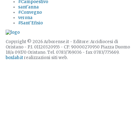
#Campoestivo
sant'anna
#Convegno
verona
#Sant'Efisio
Copyright © 2026 Arborense.it - Editore: Arcidiocesi di
Oristano - P.I. 01120320955 - CF: 90000270950 Piazza Duomo
18/a 09170 Oristano. Tel. 0783/769036 - fax 0783/775669.
boxlab.it
realizzazioni siti web.