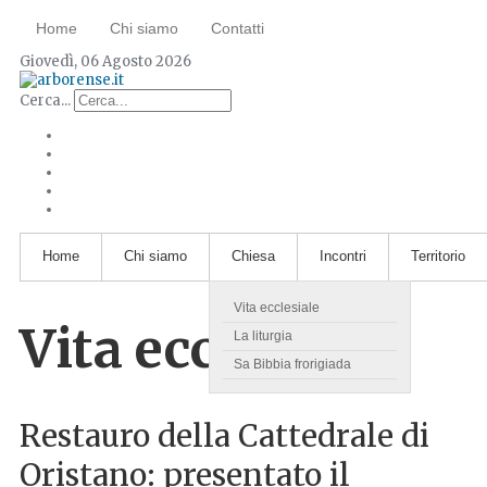
Home
Chi siamo
Contatti
Giovedì, 06 Agosto 2026
Cerca...
Home
Chi siamo
Chiesa
Incontri
Territorio
Vita ecclesiale
Vita ecclesiale
La liturgia
Sa Bibbia frorigiada
Restauro della Cattedrale di
Oristano: presentato il