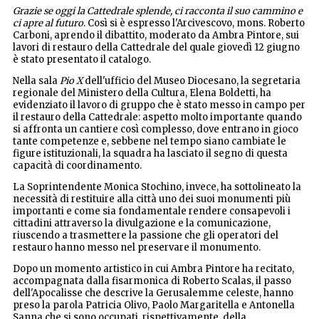
Grazie se oggi la Cattedrale splende, ci racconta il suo cammino e
ci apre al futuro
. Così si è espresso l'Arcivescovo, mons. Roberto
Carboni, aprendo il dibattito, moderato da Ambra Pintore, sui
lavori di restauro della Cattedrale del quale giovedì 12 giugno
è stato presentato il catalogo.
Nella sala
Pio X
dell'ufficio del Museo Diocesano, la segretaria
regionale del Ministero della Cultura, Elena Boldetti, ha
evidenziato il lavoro di gruppo che è stato messo in campo per
il restauro della Cattedrale: aspetto molto importante quando
si affronta un cantiere così complesso, dove entrano in gioco
tante competenze e, sebbene nel tempo siano cambiate le
figure istituzionali, la squadra ha lasciato il segno di questa
capacità di coordinamento.
La Soprintendente Monica Stochino, invece, ha sottolineato la
necessità di restituire alla città uno dei suoi monumenti più
importanti e come sia fondamentale rendere consapevoli i
cittadini attraverso la divulgazione e la comunicazione,
riuscendo a trasmettere la passione che gli operatori del
restauro hanno messo nel preservare il monumento.
Dopo un momento artistico in cui Ambra Pintore ha recitato,
accompagnata dalla fisarmonica di Roberto Scalas, il passo
dell'Apocalisse che descrive la Gerusalemme celeste, hanno
preso la parola Patricia Olivo, Paolo Margaritella e Antonella
Sanna che si sono occupati, rispettivamente, della