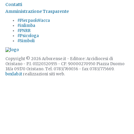
Contatti
Amministrazione Trasparente
#PierpaoloVacca
#inlimba
#PNRR
#Psicologa
#Simboli
Copyright © 2026 Arborense.it - Editore: Arcidiocesi di
Oristano - P.I. 01120320955 - CF: 90000270950 Piazza Duomo
18/a 09170 Oristano. Tel. 0783/769036 - fax 0783/775669.
boxlab.it
realizzazioni siti web.