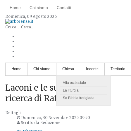
Home
Chi siamo
Contatti
Domenica, 09 Agosto 2026
Cerca...
Home
Chi siamo
Chiesa
Incontri
Territorio
Vita ecclesiale
Laconi e le sue chiese: la
La liturgia
ricerca di Raffaele Cau
Sa Bibbia frorigiada
Dettagli
Domenica, 30 Novembre 2025 09:50
Scritto da Redazione