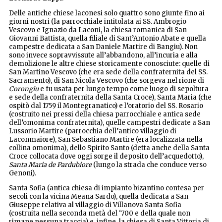
Delle antiche chiese laconesi solo quattro sono giunte fino ai
giorni nostri (la parrocchiale intitolata ai SS. Ambrogio
Vescovo e Ignazio da Laconi, la chiesa romanica di San
Giovanni Battista, quella filiale di Sant’Antonio Abate e quella
campestre dedicata a San Daniele Martire di Bangiu). Non
sono invece sopravvissute all’abbandono, all’incuria e alla
demolizione le altre chiese storicamente conosciute: quelle di
San Martino Vescovo (che era sede della confraternita del SS.
Sacramento), di San Nicola Vescovo (che sorgeva nel rione di
Corongiu
e fu usata per lungo tempo come luogo di sepoltura
e sede della confraternita della Santa Croce), Santa Maria (che
ospitò dal 1759 il Montegranatico) e l’oratorio del SS. Rosario
(costruito nei pressi della chiesa parrocchiale e antica sede
dell’omonima confraternita), quelle campestri dedicate a San
Lussorio Martire (parrocchia dell’antico villaggio di
Laconmaiore), San Sebastiano Martire (era localizzata nella
collina omonima), dello Spirito Santo (detta anche della Santa
Croce collocata dove oggi sorge il deposito dell’acquedotto),
Santa Maria de Pardubiore
(lungo la strada che conduce verso
Genoni).
Santa Sofia (antica chiesa di impianto bizantino contesa per
secoli con la vicina Meana Sardo), quella dedicata a San
Giuseppe relativa al villaggio di Villanova Santa Sofia
(costruita nella seconda metà del ‘700 e della quale non
rimane nessuna traccia) e, infine, la chiesa di Santa Vittoria di