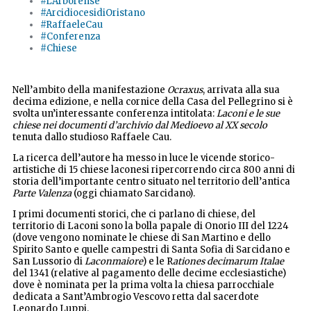
#L'Arborense
#ArcidiocesidiOristano
#RaffaeleCau
#Conferenza
#Chiese
Nell’ambito della manifestazione
Ocraxus
, arrivata alla sua
decima edizione, e nella cornice della Casa del Pellegrino si è
svolta un’interessante conferenza intitolata:
Laconi e le sue
chiese nei documenti d’archivio dal Medioevo al XX secolo
tenuta dallo studioso Raffaele Cau.
La ricerca dell’autore ha messo in luce le vicende storico-
artistiche di 15 chiese laconesi ripercorrendo circa 800 anni di
storia dell’importante centro situato nel territorio dell’antica
Parte Valenza
(oggi chiamato Sarcidano).
I primi documenti storici, che ci parlano di chiese, del
territorio di Laconi sono la bolla papale di Onorio III del 1224
(dove vengono nominate le chiese di San Martino e dello
Spirito Santo e quelle campestri di Santa Sofia di Sarcidano e
San Lussorio di
Laconmaiore
) e le R
ationes decimarum Italae
del 1341 (relative al pagamento delle decime ecclesiastiche)
dove è nominata per la prima volta la chiesa parrocchiale
dedicata a Sant’Ambrogio Vescovo retta dal sacerdote
Leonardo Luppi.