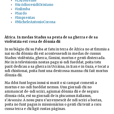
#L'Arborense
#ArcidiocesidiOristano
#inlimba
#Sardo
#Imprentas
#MicheleAntonioCorona
Àfrica. In medas Stadus sa pesta de sa gherra e de sa
violèntzia est cosa de dònnia dii
In su biàgiu chi su Paba at fatu in terra de Àfrica no at tìmmiu a
nai su chi dònnia dii est acontessendi in medas de cussus
Stadus: violèntzia, gherra, fàmini, mortus e genti disterrada.
Me in is televisionis nostas pagu si-ndi fueddat, poita totu
parit dedicau a sa gherra in Ucràina, in Iran e in Gaza, e tocat a
ndi chistionai, poita funt una destrossa manna chi fait mortus
dònnia dii.
Ma ddoi funt logus innui si morit o si campat comenti a
mortus e no-ndi fueddat nemus. Unu giornali chi no
ammancat de-ndi scriri, agiumai dònnia dii e de seguru
dònnia cida, est su giornali de is pìscamus italianus,
s’
Avvenire
. A nosu puru s’arrennescit de ndi scriri a bortas,
poita no funt pagus is missionàrius o genti chi tenit a coru
cussa terra e chi ligit custas pàginas.