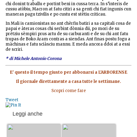
chi donint traballu e portint beni in cussa terra. In s’ìnteris de
cussu atòbiu, Macron at fatu citiri a sa genti chi fiat ingunis cun
maneras pagu tzivilis e po custu est stètiu criticau.
In Mali is camionistas no ant chèrfiu batiri a sa capitali cosa de
papai e àteras cosas chi serbint dònnia dii, po mori de su
prètziu sèmpiri prus artu de su carburanti e de su chi ant fatu
trupas de Boko Aram contras a siendas. Ant finas postu fogu a
màchinas e fatu sciàsciu mannu. E meda ancora ddoi at a essi
de scriri.
* di Michele Antonio Corona
E' questo il tempo giusto per abbonarsi a L'ARBORENSE
Il giornale direttamente a casa tutte le settimane.
Scopri come fare
Tweet
Leggi anche