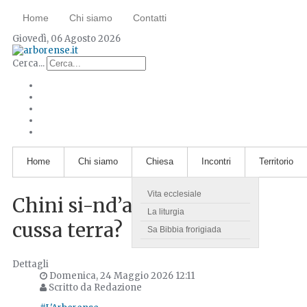
Home
Chi siamo
Contatti
Giovedì, 06 Agosto 2026
Cerca...
Home
Chi siamo
Chiesa
Incontri
Territorio
Vita ecclesiale
Chini si-nd’arregordat de
La liturgia
cussa terra?
Sa Bibbia frorigiada
Dettagli
Domenica, 24 Maggio 2026 12:11
Scritto da Redazione