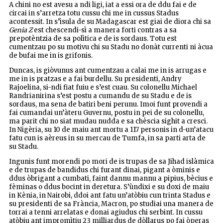
A chini no est avesu a ndi ligi, iat a essi ora de ddu fai e de
circai in s’arretza totu cussu chi me in cussus Stadus
acontessit. In s’ìsula de su Madagascar est giai de diora chi sa
Genia Z
est chescendi-sì a manera forti contras a sa
prepotèntzia de sa polìtica e de is sordaus. Totu est
cumentzau po su motivu chi su Stadu no donàt currenti ni àcua
de bufai me in is grifonis.
Duncas, is giòvunus ant cumentzau a calai me in is arrugas e
me in is pratzas e a fai burdellu. Su presidenti, Andry
Rajoelina, si-ndi fiat fuiu e s’est cuau. Su colonellu Michael
Randrianirina s’est postu a cumandu de su Stadu e de is
sordaus, ma sena de batiri beni perunu. Imoi funt provendi a
fai cumandai un’àteru Guvernu, postu in pei de su colonellu,
ma parit chi no siat mudau nudda e sa chèscia sighit a cresci.
In Nigèria, su 10 de maiu ant mortu a 117 personis in d-un’atacu
fatu cun is aèreus in su mercau de Tumfa, in sa parti arta de
su Stadu.
Ingunis funt morendi po mori de is trupas de sa Jihad islàmica
e de trupas de bandidus chi furant dinai, pigant a òminis e
ddus òbrigant a cumbati, faint dannu mannu a pipius, bècius e
fèminas o ddus bocint in deretura. S’ùndixi e su doxi de maiu
in Kènia, in Nairobi, ddoi ant fatu un’atòbiu cun trinta Stadus e
su presidenti de sa Frància, Macron, po studiai una manera de
torrai a tenni arrelatas e donai agiudus chi serbint. In cussu
atòbiu ant impromìtiu 23 milliardus de dòllarus po fai òperas