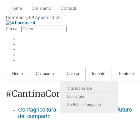
Home
Chi siamo
Contatti
Domenica, 09 Agosto 2026
Cerca...
Home
Chi siamo
Chiesa
Incontri
Territorio
Vita ecclesiale
#CantinaContini
La liturgia
Sa Bibbia frorigiada
Confagricoltura: a Cabras confronto sul futuro
del comparto