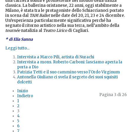
una carriera solida e promettente nel mondo della danza
classica. La ballerina oristanese, 22 anni, oggi stabilmente a
Milano, è stata tra le protagoniste dello Schiaccianoci portato
in scena dal
TAM Ballet
nelle date del 20, 21, 23 e 24 dicembre.
Un’esperienza particolarmente significativa perché ha
segnato il ritorno artistico nella sua terra, nell’ambito della
tournée
natalizia al
Teatro Lirico
di Cagliari.
* di Elia Sanna
Leggi tutto...
Intervista a Marco Pili, artista di Nurachi
Intervista a mons. Roberto Carboni: lasciamo aperta la
porta a Dio
Patrizia Tetti e il suo cammino verso l'Ordo Virginum
Antonella Giuliano ci svela il segreto dei suoi squisiti
dolcetti
Inizio
Pagina 3 di 26
Indietro
1
2
3
4
5
6
7