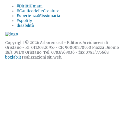
#DirittiUmani
#CanticodelleCreature
EsperienzaMissionaria
#spotify
disabilità
Copyright © 2026 Arborense.it - Editore: Arcidiocesi di
Oristano - P.I. 01120320955 - CF: 90000270950 Piazza Duomo
18/a 09170 Oristano. Tel. 0783/769036 - fax 0783/775669.
boxlab.it
realizzazioni siti web.