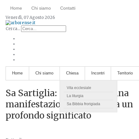
Home
Chi siamo
Contatti
Venerdì, 07 Agosto 2026
Cerca...
Home
Chi siamo
Chiesa
Incontri
Territorio
Vita ecclesiale
Sa Sartiglia: l'estestica di una
La liturgia
manifestazione che veicola un
Sa Bibbia frorigiada
profondo significato