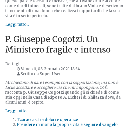
Queste parole toccanti e incisive, che arrivano dritte al cuore
come dardi infuocati, sono tratte dal brano
Viola
e descrivono
il tormento di una donna che realizza troppo tardi che la sua
vita è in serio pericolo.
Leggi tutto...
P. Giuseppe Cogotzi. Un
Ministero fragile e intenso
Dettagli
Venerdì, 08 Gennaio 2021 18:54
Scritto da Super User
Mi chiedono di dare l’esempio con la sopportazione, ma non è
facile accettare e accogliere ciò che mi impongono.
Così
racconta
p. Giuseppe Cogotzi
quando gli si chiede di come
stia oggi nella
Casa di Riposo A. Licheri di Ghilarza
dove, da
alcuni anni, è ospite.
Leggi tutto...
Tzaraccas: tra dolori e speranze
Prendere in mano la propria vita e seguire il vangelo