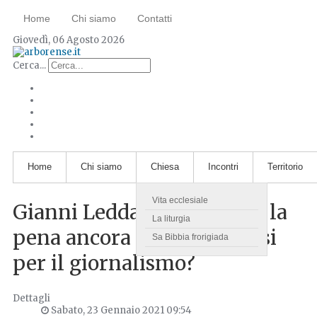
Home
Chi siamo
Contatti
Giovedì, 06 Agosto 2026
Cerca...
Home
Chi siamo
Chiesa
Incontri
Territorio
Vita ecclesiale
Gianni Ledda. Quanto vale la
La liturgia
pena ancora oggi spendersi
Sa Bibbia frorigiada
per il giornalismo?
Dettagli
Sabato, 23 Gennaio 2021 09:54