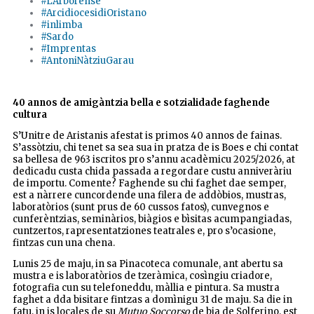
#L'Arborense
#ArcidiocesidiOristano
#inlimba
#Sardo
#Imprentas
#AntoniNàtziuGarau
40 annos de amigàntzia bella e sotzialidade faghende
cultura
S’Unitre de Aristanis afestat is primos 40 annos de fainas.
S’assòtziu, chi tenet sa sea sua in pratza de is Boes e chi contat
sa bellesa de 963 iscritos pro s’annu acadèmicu 2025/2026, at
dedicadu custa chida passada a regordare custu anniveràriu
de importu. Comente? Faghende su chi faghet dae semper,
est a nàrrere cuncordende una filera de addòbios, mustras,
laboratòrios (sunt prus de 60 cussos fatos), cunvegnos e
cunferèntzias, seminàrios, biàgios e bìsitas acumpangiadas,
cuntzertos, rapresentatziones teatrales e, pro s’ocasione,
fintzas cun una chena.
Lunis 25 de maju, in sa Pinacoteca comunale, ant abertu sa
mustra e is laboratòrios de tzeràmica, cosìngiu criadore,
fotografia cun su telefoneddu, màllia e pintura. Sa mustra
faghet a dda bisitare fintzas a domìnigu 31 de maju. Sa die in
fatu, in is locales de su
Mutuo Soccorso
de bia de Solferino, est