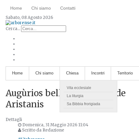
Home
Chi siamo
Contatti
Sabato, 08 Agosto 2026
Cerca...
Home
Chi siamo
Chiesa
Incontri
Territorio
Vita ecclesiale
Augùrios bellos a s’Unitre de
La liturgia
Aristanis
Sa Bibbia frorigiada
Dettagli
Domenica, 31 Maggio 2026 11:04
Scritto da Redazione