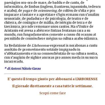
paesàgios oru-oru de mare, de baddu e de cantu, de
informàtica, de limbas (inglesu, frantzesu, ispanniolu, tedescu
e arabu), de
yoga
e de
orienteering
, de coltivu de s’olia e pro
imparare a tastare e a apretziare s’ògiu ermanu cun s’analizu
sensoriale, de pudadura e de psicologia, de teatru e de
chiterra, de cosìngiu e de màllia, de istèrgiu de terra e de
tzeràmica, pro nde remonare unos cantos. Ma s’Unitre de
Aristanis est avesa a abèrrere fintzas fentanas cara a su
mundu, cun fungudamentos comente a cussu chi ocannu at
permìtidu de connòschere mègius sa cultura arabu-islàmica.
Sa Redatzione de
L’Arborense
espressat is norabonas a custu
assòtziu de promovimentu sotziale impignadu in
s’abbiatzamentu e in sa connoschèntzia de sa cultura nostra,
cun s’augùriu de sighire ancoras pro annos meda in su surcu
incarreradu.
* di Antoni Nàtziu Garau
E' questo il tempo giusto per abbonarsi a L'ARBORENSE
Il giornale direttamente a casa tutte le settimane.
Scopri come fare