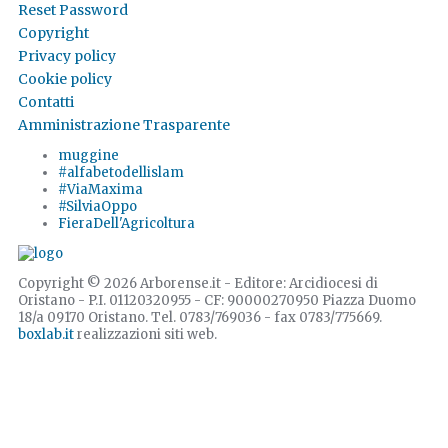
Reset Password
Copyright
Privacy policy
Cookie policy
Contatti
Amministrazione Trasparente
muggine
#alfabetodellislam
#ViaMaxima
#SilviaOppo
FieraDell'Agricoltura
Copyright © 2026 Arborense.it - Editore: Arcidiocesi di
Oristano - P.I. 01120320955 - CF: 90000270950 Piazza Duomo
18/a 09170 Oristano. Tel. 0783/769036 - fax 0783/775669.
boxlab.it
realizzazioni siti web.