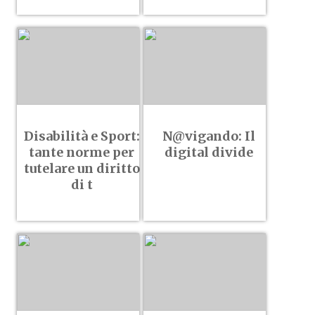
Disabilità e Sport:
N@vigando: Il
tante norme per
digital divide
tutelare un diritto
di t