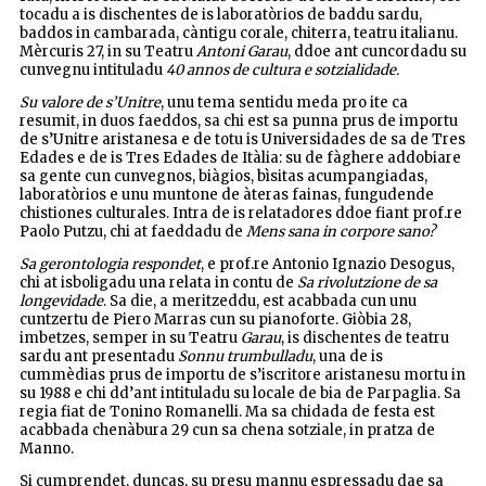
tocadu a is dischentes de is laboratòrios de baddu sardu,
baddos in cambarada, càntigu corale, chiterra, teatru italianu.
Mèrcuris 27, in su Teatru
Antoni Garau
, ddoe ant cuncordadu su
cunvegnu intituladu
40 annos de cultura e sotzialidade.
Su valore de s’Unitre
, unu tema sentidu meda pro ite ca
resumit, in duos faeddos, sa chi est sa punna prus de importu
de s’Unitre aristanesa e de totu is Universidades de sa de Tres
Edades e de is Tres Edades de Itàlia: su de fàghere addobiare
sa gente cun cunvegnos, biàgios, bìsitas acumpangiadas,
laboratòrios e unu muntone de àteras fainas, fungudende
chistiones culturales. Intra de is relatadores ddoe fiant prof.re
Paolo Putzu, chi at faeddadu de
Mens sana in corpore sano?
Sa gerontologia respondet
, e prof.re Antonio Ignazio Desogus,
chi at isboligadu una relata in contu de
Sa rivolutzione de sa
longevidade
. Sa die, a meritzeddu, est acabbada cun unu
cuntzertu de Piero Marras cun su pianoforte. Giòbia 28,
imbetzes, semper in su Teatru
Garau
, is dischentes de teatru
sardu ant presentadu
Sonnu trumbulladu
, una de is
cummèdias prus de importu de s’iscritore aristanesu mortu in
su 1988 e chi dd’ant intituladu su locale de bia de Parpaglia. Sa
regia fiat de Tonino Romanelli. Ma sa chidada de festa est
acabbada chenàbura 29 cun sa chena sotziale, in pratza de
Manno.
Si cumprendet, duncas, su presu mannu espressadu dae sa