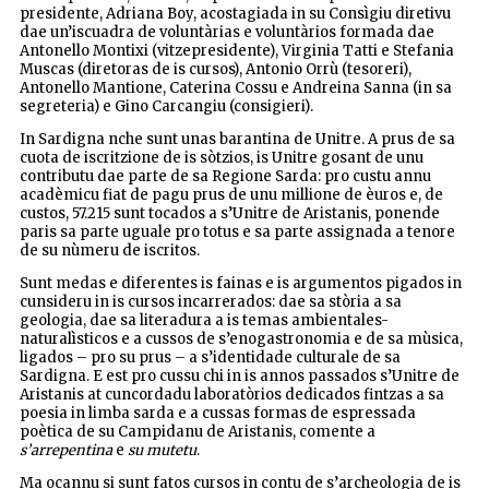
presidente, Adriana Boy, acostagiada in su Consìgiu diretivu
dae un’iscuadra de voluntàrias e voluntàrios formada dae
Antonello Montixi (vitzepresidente), Virginia Tatti e Stefania
Muscas (diretoras de is cursos), Antonio Orrù (tesoreri),
Antonello Mantione, Caterina Cossu e Andreina Sanna (in sa
segreteria) e Gino Carcangiu (consigieri).
In Sardigna nche sunt unas barantina de Unitre. A prus de sa
cuota de iscritzione de is sòtzios, is Unitre gosant de unu
contributu dae parte de sa Regione Sarda: pro custu annu
acadèmicu fiat de pagu prus de unu millione de èuros e, de
custos, 57.215 sunt tocados a s’Unitre de Aristanis, ponende
paris sa parte uguale pro totus e sa parte assignada a tenore
de su nùmeru de iscritos.
Sunt medas e diferentes is fainas e is argumentos pigados in
cunsideru in is cursos incarrerados: dae sa stòria a sa
geologia, dae sa literadura a is temas ambientales-
naturalìsticos e a cussos de s’enogastronomia e de sa mùsica,
ligados – pro su prus – a s’identidade culturale de sa
Sardigna. E est pro cussu chi in is annos passados s’Unitre de
Aristanis at cuncordadu laboratòrios dedicados fintzas a sa
poesia in limba sarda e a cussas formas de espressada
poètica de su Campidanu de Aristanis, comente a
s’arrepentina
e
su mutetu
.
Ma ocannu si sunt fatos cursos in contu de s’archeologia de is