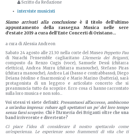
Scritto da Redazione
interviste musicisti
Siamo arrivati alla conclusione
è il titolo dell’ultimo
appuntamento della rassegna Musica nelle sere
d’estate 2019 a cura dell’Ente Concerti di Oristano...
a cura di Alessia Andreon
Sabato 24 agosto alle 21.30 nella corte del Museo
Peppetto Pau
di Nurachi l’ensemble cagliaritano
L’Armeria dei Briganti
,
composto da Renzo Cugis (voce), Samuele Dessì (chitarra
elettrica), Andrea Murru (chitarra manouche), Stefano Piras
(chitarra manouche), Andrea Lai (basso e contrabbasso), Diego
Deiana (violino e fisarmonica) e Mario Marino (batteria), sarà
protagonista di un leggero e articolato concerto che si
preannuncia tutto da scoprire. Ecco cosa ci hanno raccontato
sulla loro musica e non solo…
Voi stessi vi siete definiti:
Presuntuosi all'accesso, ambiscono
a un’ardua impresa: rubare agli spettatori un po’ del loro tempo
senza farsi scoprire.
Chi è l'Armeria dei Briganti oltre che una
band irriverente e divertente?
Ci piace l'idea di considerare il nostro spettacolo come
un'esperienza. Le esperienze sono frammenti di vita che ti