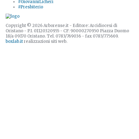
#GiovanniLicheri
#Presbiterio
Copyright © 2026 Arborense.it - Editore: Arcidiocesi di
Oristano - P.I. 01120320955 - CF: 90000270950 Piazza Duomo
18/a 09170 Oristano. Tel. 0783/769036 - fax 0783/775669.
boxlab.it
realizzazioni siti web.