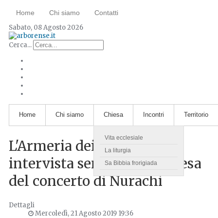
Home
Chi siamo
Contatti
Sabato, 08 Agosto 2026
Cerca...
Home
Chi siamo
Chiesa
Incontri
Territorio
Vita ecclesiale
L'Armeria dei Briganti:
La liturgia
intervista semiseria in attesa
Sa Bibbia frorigiada
del concerto di Nurachi
Dettagli
Mercoledì, 21 Agosto 2019 19:36