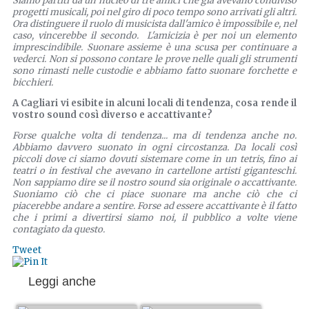
Siamo partiti da un nucleo di tre amici che già avevano condiviso
progetti musicali, poi nel giro di poco tempo sono arrivati gli altri.
Ora distinguere il ruolo di musicista dall'amico è impossibile e, nel
caso, vincerebbe il secondo. L'amicizia è per noi un elemento
imprescindibile. Suonare assieme è una scusa per continuare a
vederci. Non si possono contare le prove nelle quali gli strumenti
sono rimasti nelle custodie e abbiamo fatto suonare forchette e
bicchieri.
A Cagliari vi esibite in alcuni locali di tendenza, cosa rende il
vostro sound così diverso e accattivante?
Forse qualche volta di tendenza... ma di tendenza anche no.
Abbiamo davvero suonato in ogni circostanza. Da locali così
piccoli dove ci siamo dovuti sistemare come in un tetris, fino ai
teatri o in festival che avevano in cartellone artisti giganteschi.
Non sappiamo dire se il nostro sound sia originale o accattivante.
Suoniamo ciò che ci piace suonare ma anche ciò che ci
piacerebbe andare a sentire. Forse ad essere accattivante è il fatto
che i primi a divertirsi siamo noi, il pubblico a volte viene
contagiato da questo.
Tweet
Leggi anche