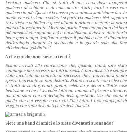
lasciano qualcosa. Che si tratti di una cena dove mangerai
qualcosa di sublime o di una mostra d'arte; torni a casa con
qualcosa in più. Questa è la nostra presuntuosa ambizione: fare in
modo che chi viene a vederci si porti via qualcosa. Nel rapporto
tra artista e pubblico è quest'ultimo il primo a mettere la prima
quota di investimento. Mette sul piatto il suo tempo (uno dei beni
più preziosi che ognuno ha) e noi abbiamo il dovere di trattarlo
bene quel tempo. Vogliamo vedere il pubblico che si dimentica
dell'orologio durante lo spettacolo e lo guarda solo alla fine
chiedendosi "già finito?"
A che conclusione siete arrivati?
Siamo arrivati alla conclusione che, quando finirà, sarà stato
comunque un successo: in tutti in sensi. A noi musicisti è sempre
stato inculcato un concetto di successo che a noi sembra molto
spesso fuorviante se non distorto. Siamo cresciuti con l'idea che
si tratti di stadi gremiti, premi, celebrità e denaro. Tutte cose
bellissime e che ci avrebbe fatto un mondo di piacere ottenere,
ma non sono che un dettaglio della questione. Ciò che conta è
quello che hai vissuto e con chi l'hai fatto. I tuoi compagni di
viaggio che sono diventati parte della tua vita.
Siete una band di amici o lo siete diventati suonando?