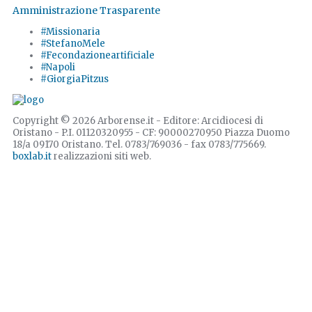
Amministrazione Trasparente
#Missionaria
#StefanoMele
#Fecondazioneartificiale
#Napoli
#GiorgiaPitzus
Copyright © 2026 Arborense.it - Editore: Arcidiocesi di
Oristano - P.I. 01120320955 - CF: 90000270950 Piazza Duomo
18/a 09170 Oristano. Tel. 0783/769036 - fax 0783/775669.
boxlab.it
realizzazioni siti web.