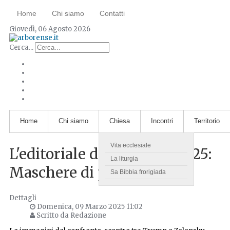
Home
Chi siamo
Contatti
Giovedì, 06 Agosto 2026
Cerca...
Home
Chi siamo
Chiesa
Incontri
Territorio
Vita ecclesiale
L'editoriale del 9 Marzo 2025:
La liturgia
Maschere di pace
Sa Bibbia frorigiada
Dettagli
Domenica, 09 Marzo 2025 11:02
Scritto da Redazione