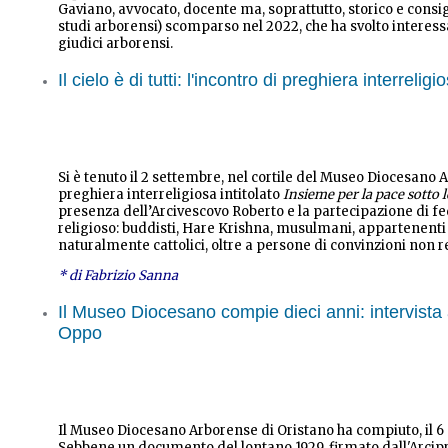
Gaviano, avvocato, docente ma, soprattutto, storico e consigl
studi arborensi) scomparso nel 2022, che ha svolto interess
giudici arborensi.
Il cielo è di tutti: l'incontro di preghiera interrelig
Si è tenuto il 2 settembre, nel cortile del Museo Diocesano A
preghiera interreligiosa intitolato
Insieme per la pace sotto l
presenza dell’Arcivescovo Roberto e la partecipazione di fe
religioso: buddisti, Hare Krishna, musulmani, appartenenti 
naturalmente cattolici, oltre a persone di convinzioni non r
* di Fabrizio Sanna
Il Museo Diocesano compie dieci anni: intervista al
Oppo
Il Museo Diocesano Arborense di Oristano ha compiuto, il 6 
Sebbene un documento del lontano 1929, firmato dall'Arcipret