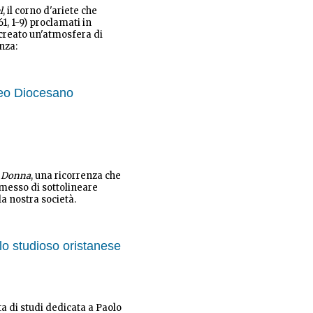
l
, il corno d'ariete che
61, 1-9) proclamati in
 creato un'atmosfera di
nza:
eo Diocesano
a Donna
, una ricorrenza che
messo di sottolineare
a nostra società.
llo studioso oristanese
ata di studi dedicata a Paolo