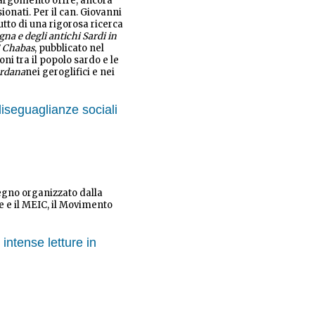
L'argomento offre, ancora
ionati. Per il can. Giovanni
utto di una rigorosa ricerca
na e degli antichi Sardi in
F. Chabas
, pubblicato nel
ni tra il popolo sardo e le
rdana
nei geroglifici e nei
seguaglianze sociali
vegno organizzato dalla
e e il MEIC, il Movimento
intense letture in