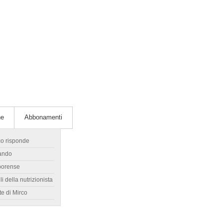
he
Abbonamenti
co risponde
ando
borense
li della nutrizionista
te di Mirco