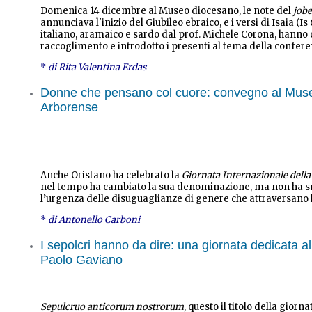
Domenica 14 dicembre al Museo diocesano, le note del
jobe
annunciava l'inizio del Giubileo ebraico, e i versi di Isaia (Is 
italiano, aramaico e sardo dal prof. Michele Corona, hanno
raccoglimento e introdotto i presenti al tema della confere
*
di Rita Valentina Erdas
Donne che pensano col cuore: convegno al Mus
Arborense
Anche Oristano ha celebrato la
Giornata Internazionale dell
nel tempo ha cambiato la sua denominazione, ma non ha s
l’urgenza delle disuguaglianze di genere che attraversano l
*
di Antonello Carboni
I sepolcri hanno da dire: una giornata dedicata a
Paolo Gaviano
Sepulcruo anticorum nostrorum
, questo il titolo della giorn