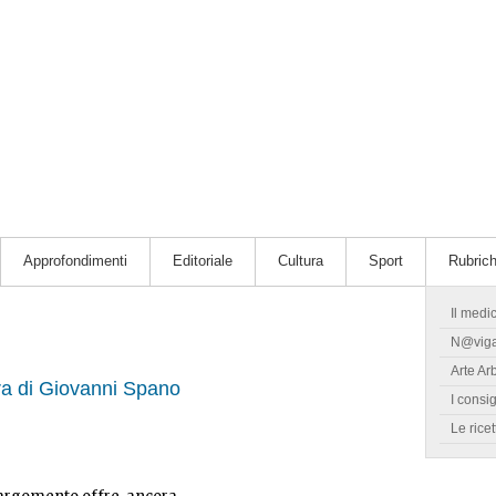
Approfondimenti
Editoriale
Cultura
Sport
Rubric
Il medi
N@vig
Arte Ar
ra di Giovanni Spano
I consig
Le ricet