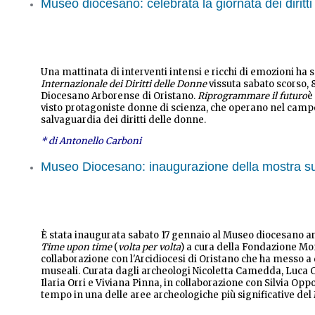
Museo diocesano: celebrata la giornata dei diritt
Una mattinata di interventi intensi e ricchi di emozioni ha 
Internazionale dei Diritti delle Donne
vissuta sabato scorso, 
Diocesano Arborense di Oristano.
Riprogrammare il futuro
è
visto protagoniste donne di scienza, che operano nel campo 
salvaguardia dei diritti delle donne.
* di Antonello Carboni
Museo Diocesano: inaugurazione della mostra s
È stata inaugurata sabato 17 gennaio al Museo diocesano a
Time upon time
(
volta per volta
) a cura della Fondazione Mo
collaborazione con l'Arcidiocesi di Oristano che ha messo a 
museali. Curata dagli archeologi Nicoletta Camedda, Luca 
Ilaria Orri e Viviana Pinna, in collaborazione con Silvia Opp
tempo in una delle aree archeologiche più significative del