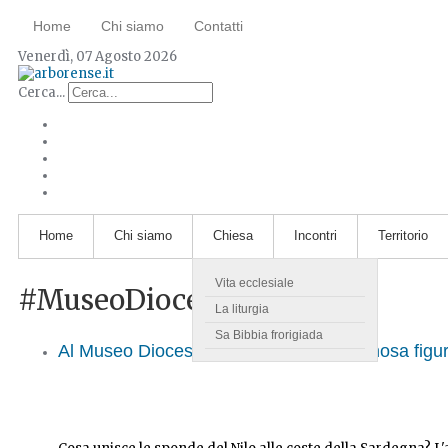
Home
Chi siamo
Contatti
Venerdì, 07 Agosto 2026
Cerca...
Home
Chi siamo
Chiesa
Incontri
Territorio
Vita ecclesiale
#MuseoDiocesano
La liturgia
Sa Bibbia frorigiada
Al Museo Diocesano presentata la luminosa figu