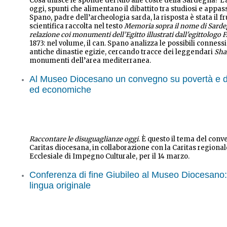
Cosa unisce le sponde del Nilo alle coste della Sardegna? 
oggi, spunti che alimentano il dibattito tra studiosi e appass
Spano, padre dell’archeologia sarda, la risposta è stata il fr
scientifica raccolta nel testo
Memoria sopra il nome di Sardeg
relazione coi monumenti dell’Egitto illustrati dall'egittologo 
1873: nel volume, il can.
Spano analizza le possibili connessio
antiche dinastie egizie, cercando tracce dei leggendari
Sha
monumenti dell’area mediterranea.
Al Museo Diocesano un convegno su povertà e di
ed economiche
Raccontare le disuguaglianze oggi
. È questo il tema del con
Caritas diocesana, in collaborazione con la Caritas regional
Ecclesiale di Impegno Culturale, per il 14 marzo.
Conferenza di fine Giubileo al Museo Diocesano: 
lingua originale