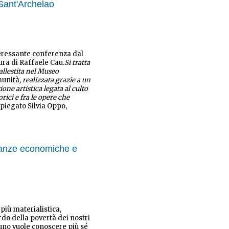
Sant'Archelao
teressante conferenza dal
cura di Raffaele Cau.
Si tratta
allestita nel Museo
munità
, realizzata grazie a un
one artistica legata al culto
orici e fra le opere che
spiegato Silvia Oppo,
ianze economiche e
iù materialistica,
rdo della povertà dei nostri
uno vuole conoscere più sé