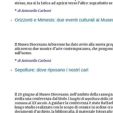
stesso, ma si fa fatica ad aprirsi verso l’altro: soprattutto se l
*
di Antonello Carboni
Orizzonti e Mimesis: due eventi culturali al Mus
Il Museo Diocesano Arborense ha dato avvio alla nuova p
attraverso due mostre d’arte contemporanea, che pongono
sull’uomo.
*
di Antonello Carboni
Sepolture: dove riposano i nostri cari
Il 20 giugno al Museo Diocesano, nell’ambito della rasseg
svolta una conferenza dal titolo
I luoghi di sepoltura della ci
romana al XX secolo
. A guidare la conferenza è stato Raffael
lungo studio realizzato con lo scopo di censire in ordine cro
documenti d’archivio, la bibliografia, il materiale fotografic