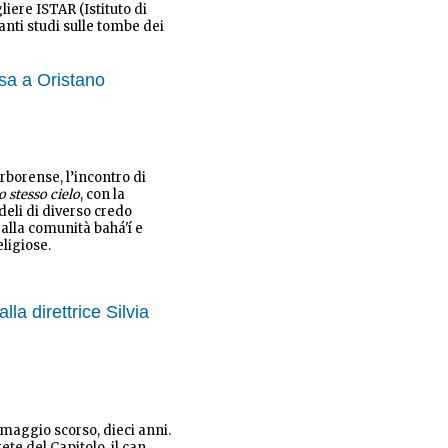
iere ISTAR (Istituto di
anti studi sulle tombe dei
iosa a Oristano
rborense, l’incontro di
o stesso cielo
, con la
deli di diverso credo
alla comunità bahá'í e
eligiose.
la direttrice Silvia
maggio scorso, dieci anni.
e del Capitolo, il can.