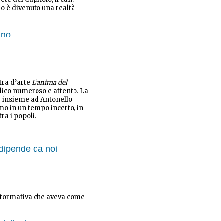
seo è divenuto una realtà
ano
tra d’arte
L’anima del
blico numeroso e attento. La
ne insieme ad Antonello
iamo in un tempo incerto, in
ra i popoli.
 dipende da noi
a formativa che aveva come