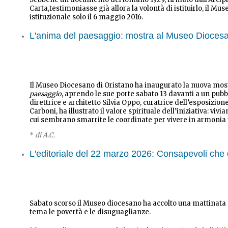
Carta,testimoniasse già allora la volontà di istituirlo, il Mu
istituzionale solo il 6 maggio 2016.
L'anima del paesaggio: mostra al Museo Dioces
Il Museo Diocesano di Oristano ha inaugurato la nuova mos
paesaggio
, aprendo le sue porte sabato 13 davanti a un pub
direttrice e architetto Silvia Oppo, curatrice dell’esposizio
Carboni, ha illustrato il valore spirituale dell’iniziativa: viv
cui sembrano smarrite le coordinate per vivere in armonia t
*
di A.C.
L'editoriale del 22 marzo 2026: Consapevoli che
Sabato scorso il Museo diocesano ha accolto una mattinat
tema le povertà e le disuguaglianze.