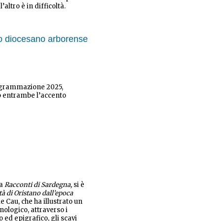
’altro è in difficoltà.
eo diocesano arborense
rogrammazione 2025,
 entrambe l’accento
na
Racconti di Sardegna,
si è
ttà di Oristano dall’epoca
e Cau, che ha illustrato un
nologico, attraverso i
o ed epigrafico, gli scavi