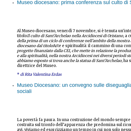
Museo diocesano: prima conferenza sul culto di 
Al Museo diocesano, venerdì 7 novembre, si è tenuta un'in
titolo
Il culto di Sant'Archelao nella Arcidiocesi di Oristano
, a 
della prima di un ciclo di conferenze nell'ambito della mostra 
diocesano dal titolo
Arte e spiritualità: il cammino di una co
progetto finanziato dalla CEI, che mette in relazione la produzi
e alla spiritualità, nella nostra Arcidiocesi nei diversi periodi st
abbiamo esposto si trova anche la statua di Sant'Archelao
, ha 
direttrice del Museo.
*
di Rita Valentina Erdas
Museo Diocesano: un convegno sulle diseguagl
sociali
La povertà fa paura. In una costruzione del mondo sempre p
costruita sul trionfo dell’apparenza che predomina sul rico
avi, viviamo ed esorcizziamo un tempo in cui non solo ness