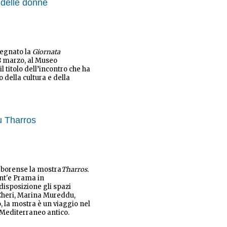
i delle donne
segnato la
Giornata
8 marzo, al Museo
 il titolo dell’incontro che ha
della cultura e della
u Tharros
rborense la mostra
Tharros.
nt'e Prama in
disposizione gli spazi
Cheri, Marina Mureddu,
o, la mostra è un viaggio nel
 Mediterraneo antico.