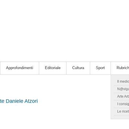
Approfondimenti
Editoriale
Cultura
Sport
Rubric
Il medi
N@vig
Arte Ar
te Daniele Atzori
I consig
Le ricet