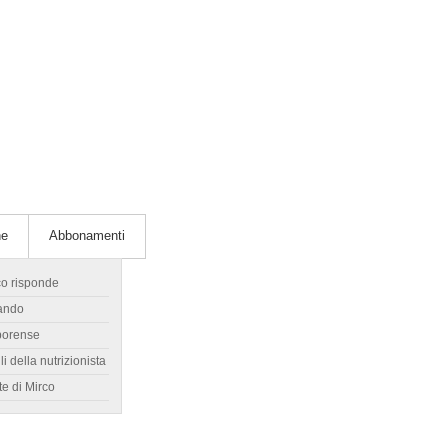
he
Abbonamenti
co risponde
ando
borense
li della nutrizionista
te di Mirco