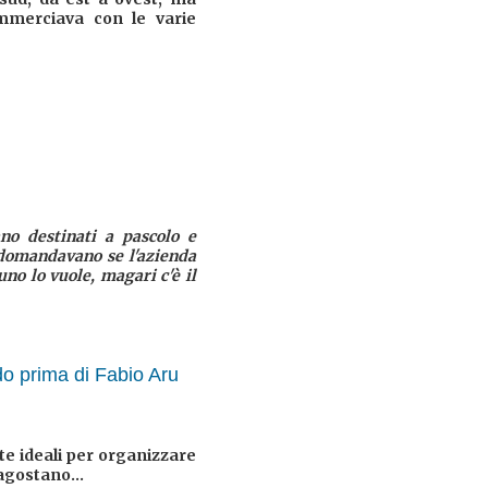
ommerciava con le varie
no destinati a pascolo e
e domandavano se l'azienda
uno lo vuole, magari c'è il
rdo prima di Fabio Aru
ate ideali per organizzare
agostano...