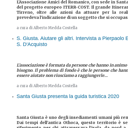
L’Associazione Amici del Romanico, con sede in Santa
del progetto europeo ITERR-COST. Il grande Itinerari
Tirreno, oltre alle azioni da attuare per la real
prevedeva l’indicazione di un soggetto che si occupass
a cura di Alberto Medda Costella
S. Giusta. Aiutare gli altri. Intervista a Pierpaolo
S. D'Acquisto
L'associazione è formata da persone che hanno in animo d
bisogno. Il problema di fondo è che le persone che han
essere aiutate non riusciamo a raggiungerle...
a cura di Alberto Medda Costella
Santa Giusta presenta la guida turistica 2020
Santa Giusta è uno degli insediamenti umani più remo
Dai tempi dell’antica Othoca, questo territorio è 
riferimento per chi attraversava l’isola, da nord a