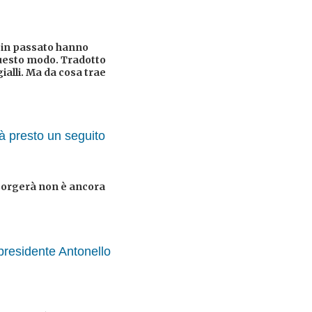
i in passato hanno
uesto modo. Tradotto
gialli. Ma da cosa trae
à presto un seguito
i sorgerà non è ancora
presidente Antonello