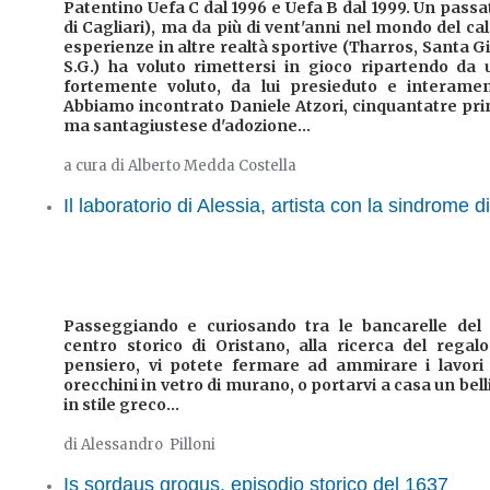
Patentino Uefa C dal 1996 e Uefa B dal 1999. Un passat
di Cagliari), ma da più di vent'anni nel mondo del cal
esperienze in altre realtà sportive (Tharros, Santa Gi
S.G.) ha voluto rimettersi in gioco ripartendo da
fortemente voluto, da lui presieduto e interamen
Abbiamo incontrato Daniele Atzori, cinquantatre prim
ma santagiustese d'adozione...
a cura di Alberto Medda Costella
Il laboratorio di Alessia, artista con la sindrome 
Passeggiando e curiosando tra le bancarelle del 
centro storico di Oristano, alla ricerca del regal
pensiero, vi potete fermare ad ammirare i lavori 
orecchini in vetro di murano, o portarvi a casa un bel
in stile greco...
di Alessandro Pilloni
Is sordaus grogus, episodio storico del 1637