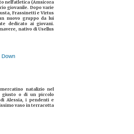
o nell'atletica (Amsicora
cio giovanile. Dopo varie
usta, Frassinetti e Virtus
 un nuovo gruppo da lui
te dedicato ai giovani.
avere, nativo di Usellus
di Down
mercatino natalizio nel
o giusto o di un piccolo
di Alessia, i pendenti e
lissimo vaso in terracotta