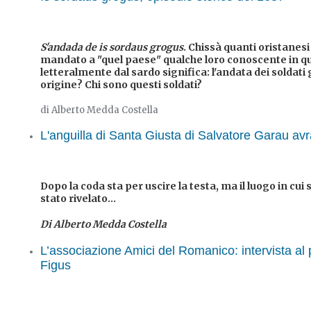
S'andada de is sordaus grogus
. Chissà quanti oristanes
mandato a "quel paese" qualche loro conoscente in q
letteralmente dal sardo significa: l'andata dei soldati 
origine? Chi sono questi soldati?
di Alberto Medda Costella
L'anguilla di Santa Giusta di Salvatore Garau avr
Dopo la coda sta per uscire la testa, ma il luogo in cu
stato rivelato...
Di Alberto Medda Costella
L’associazione Amici del Romanico: intervista al 
Figus