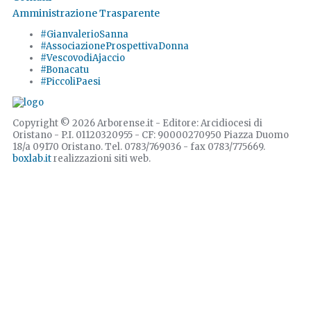
Amministrazione Trasparente
#GianvalerioSanna
#AssociazioneProspettivaDonna
#VescovodiAjaccio
#Bonacatu
#PiccoliPaesi
Copyright © 2026 Arborense.it - Editore: Arcidiocesi di
Oristano - P.I. 01120320955 - CF: 90000270950 Piazza Duomo
18/a 09170 Oristano. Tel. 0783/769036 - fax 0783/775669.
boxlab.it
realizzazioni siti web.