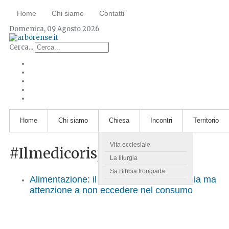
Home
Chi siamo
Contatti
Domenica, 09 Agosto 2026
Cerca...
Home
Chi siamo
Chiesa
Incontri
Territorio
Vita ecclesiale
#Ilmedicorisponde
La liturgia
Sa Bibbia frorigiada
Alimentazione: il glucosio fornisce energia ma
attenzione a non eccedere nel consumo