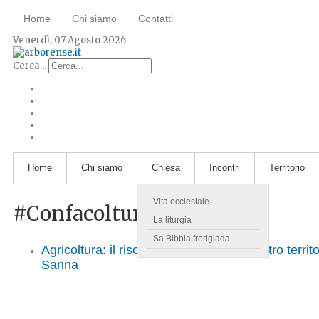
Home
Chi siamo
Contatti
Venerdì, 07 Agosto 2026
Cerca...
Home
Chi siamo
Chiesa
Incontri
Territorio
Vita ecclesiale
#ConfacolturaOristano
La liturgia
Sa Bibbia frorigiada
Agricoltura: il riso, un'eccellenza del nostro territ
Sanna