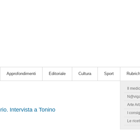
Approfondimenti
Editoriale
Cultura
Sport
Rubric
Il medi
N@vig
Arte Ar
orio. Intervista a Tonino
I consig
Le ricet