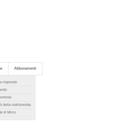
he
Abbonamenti
co risponde
ando
borense
li della nutrizionista
te di Mirco