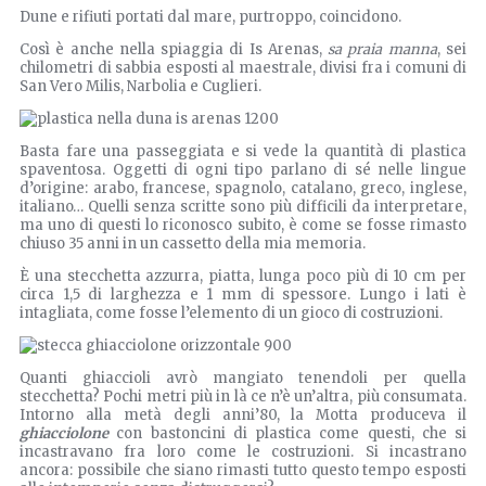
Dune e rifiuti portati dal mare, purtroppo, coincidono.
Così è anche nella spiaggia di Is Arenas,
sa praia manna
, sei
chilometri di sabbia esposti al maestrale, divisi fra i comuni di
San Vero Milis, Narbolia e Cuglieri.
Basta fare una passeggiata e si vede la quantità di plastica
spaventosa. Oggetti di ogni tipo parlano di sé nelle lingue
d’origine: arabo, francese, spagnolo, catalano, greco, inglese,
italiano… Quelli senza scritte sono più difficili da interpretare,
ma uno di questi lo riconosco subito, è come se fosse rimasto
chiuso 35 anni in un cassetto della mia memoria.
È una stecchetta azzurra, piatta, lunga poco più di 10 cm per
circa 1,5 di larghezza e 1 mm di spessore. Lungo i lati è
intagliata, come fosse l’elemento di un gioco di costruzioni.
Quanti ghiaccioli avrò mangiato tenendoli per quella
stecchetta? Pochi metri più in là ce n’è un’altra, più consumata.
Intorno alla metà degli anni’80, la Motta produceva il
ghiacciolone
con bastoncini di plastica come questi, che si
incastravano fra loro come le costruzioni. Si incastrano
ancora: possibile che siano rimasti tutto questo tempo esposti