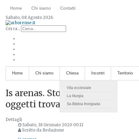
Home
Chi siamo
Contatti
Sabato, 08 Agosto 2026
Cerca...
Home
Chi siamo
Chiesa
Incontri
Territorio
Vita ecclesiale
Is arenas. Storie curiose di
La liturgia
oggetti trovati in spiaggia
Sa Bibbia frorigiada
Dettagli
Sabato, 18 Gennaio 2020 00:11
Scritto da Redazione