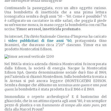
alle intemperie senza distruggersi?
Continuando la passeggiata, ecco un altro oggetto curioso.
Una bomboletta di insetticida che a una prima lettura
iconografica sembra degli anni ’50 - ’60. Come è possibile? Vi
è raffigurato un cacciatore in stile safari, che poggia il piede
su un’enorme mosca, in mano regge la bomboletta con cui l’ha
uccisa:
Timor aerosol, insetticida profumato
.
Su internet, l’Archivio Nazionale Cinema d’Impresa ha caricato
i
video pubblicitari di fine anni ’60
, protagonista Gino
Bramieri, che duravano circa 2’20” ciascuno. Timor era un
prodotto Montecatini Edison.
Nel 1966 la storica azienda chimica Montecatini fu incorporata
dalla Edison, la società di energia. Nacque la Montecatini
Edison SpA. Questa denominazione sociale durò fino al 1969,
poi l’azienda si chiamò Montedison. Sulla bomboletta trovata a
Is Arenas si può ancora leggere (MONTECAT)INI EDISON.
Sembra dunque che abbiamo un
terminus ante quem
e uno
post
quem
: la bomboletta è stata prodotta fra il 1966 e il 1969.
Immondizia o reperto archeologico? E il bastoncino del
ghiacciolo, che in un attimo riporta agli anni ’80, è un semplice
pezzo di plastica o un
frammento di tempo allo stato puro
, per
dirla alla Marcel Proust?