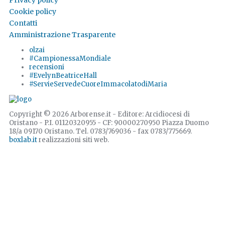
Privacy policy
Cookie policy
Contatti
Amministrazione Trasparente
olzai
#CampionessaMondiale
recensioni
#EvelynBeatriceHall
#ServieServedeCuoreImmacolatodiMaria
Copyright © 2026 Arborense.it - Editore: Arcidiocesi di
Oristano - P.I. 01120320955 - CF: 90000270950 Piazza Duomo
18/a 09170 Oristano. Tel. 0783/769036 - fax 0783/775669.
boxlab.it
realizzazioni siti web.