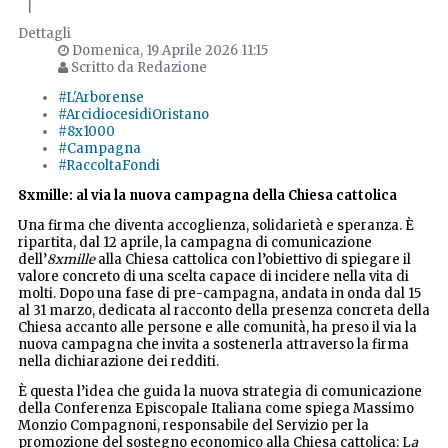
|
Dettagli
Domenica, 19 Aprile 2026 11:15
Scritto da Redazione
#L'Arborense
#ArcidiocesidiOristano
#8x1000
#Campagna
#RaccoltaFondi
8xmille: al via la nuova campagna della Chiesa cattolica
Una firma che diventa accoglienza, solidarietà e speranza. È
ripartita, dal 12 aprile, la campagna di comunicazione
dell’
8xmille
alla Chiesa cattolica con l’obiettivo di spiegare il
valore concreto di una scelta capace di incidere nella vita di
molti. Dopo una fase di pre-campagna, andata in onda dal 15
al 31 marzo, dedicata al racconto della presenza concreta della
Chiesa accanto alle persone e alle comunità, ha preso il via la
nuova campagna che invita a sostenerla attraverso la firma
nella dichiarazione dei redditi.
È questa l’idea che guida la nuova strategia di comunicazione
della Conferenza Episcopale Italiana come spiega Massimo
Monzio Compagnoni, responsabile del Servizio per la
promozione del sostegno economico alla Chiesa cattolica: L
a