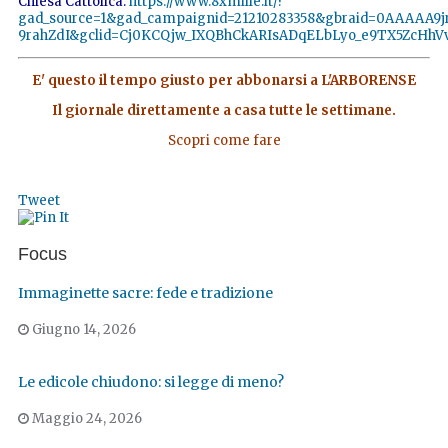
Chiesa Cattolica:
https://www.8xmille.it/?
gad_source=1&gad_campaignid=21210283358&gbraid=0AAAAA9
9rahZdI&gclid=Cj0KCQjw_IXQBhCkARIsADqELbLyo_e9TX5ZcHhVv
E' questo il tempo giusto per abbonarsi a L'ARBORENSE
Il giornale direttamente a casa tutte le settimane.
Scopri come fare
Tweet
Focus
Immaginette sacre: fede e tradizione
Giugno 14, 2026
Le edicole chiudono: si legge di meno?
Maggio 24, 2026