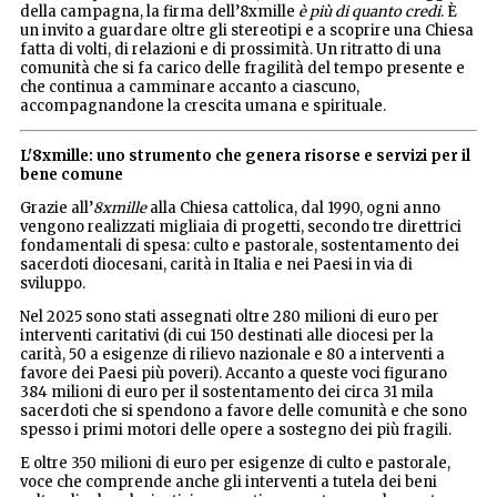
della campagna, la firma dell’8xmille
è più di quanto credi
. È
un invito a guardare oltre gli stereotipi e a scoprire una Chiesa
fatta di volti, di relazioni e di prossimità. Un ritratto di una
comunità che si fa carico delle fragilità del tempo presente e
che continua a camminare accanto a ciascuno,
accompagnandone la crescita umana e spirituale.
L'8xmille: uno strumento che genera risorse e servizi per il
bene comune
Grazie all’
8xmille
alla Chiesa cattolica, dal 1990, ogni anno
vengono realizzati migliaia di progetti, secondo tre direttrici
fondamentali di spesa: culto e pastorale, sostentamento dei
sacerdoti diocesani, carità in Italia e nei Paesi in via di
sviluppo.
Nel 2025 sono stati assegnati oltre 280 milioni di euro per
interventi caritativi (di cui 150 destinati alle diocesi per la
carità, 50 a esigenze di rilievo nazionale e 80 a interventi a
favore dei Paesi più poveri). Accanto a queste voci figurano
384 milioni di euro per il sostentamento dei circa 31 mila
sacerdoti che si spendono a favore delle comunità e che sono
spesso i primi motori delle opere a sostegno dei più fragili.
E oltre 350 milioni di euro per esigenze di culto e pastorale,
voce che comprende anche gli interventi a tutela dei beni