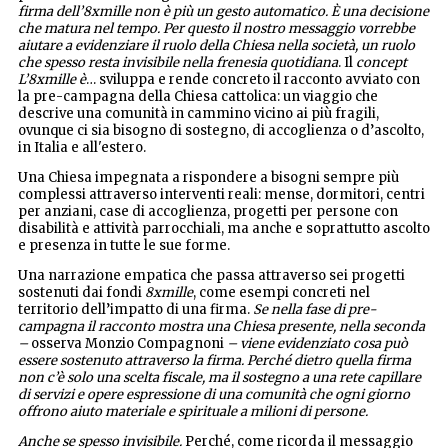
firma dell’8xmille non è più un gesto automatico. È una decisione
che matura nel tempo. Per questo il nostro messaggio vorrebbe
aiutare a evidenziare il ruolo della Chiesa nella società, un ruolo
che spesso resta invisibile nella frenesia quotidiana
. Il
concept
L’8xmille è
… sviluppa e rende concreto il racconto avviato con
la pre-campagna della Chiesa cattolica: un viaggio che
descrive una comunità in cammino vicino ai più fragili,
ovunque ci sia bisogno di sostegno, di accoglienza o d’ascolto,
in Italia e all'estero.
Una Chiesa impegnata a rispondere a bisogni sempre più
complessi attraverso interventi reali: mense, dormitori, centri
per anziani, case di accoglienza, progetti per persone con
disabilità e attività parrocchiali, ma anche e soprattutto ascolto
e presenza in tutte le sue forme.
Una narrazione empatica che passa attraverso sei progetti
sostenuti dai fondi
8xmille
, come esempi concreti nel
territorio dell’impatto di una firma.
Se nella fase di pre-
campagna il racconto mostra una Chiesa presente, nella seconda
–
osserva Monzio Compagnoni
– viene evidenziato cosa può
essere sostenuto attraverso la firma. Perché dietro quella firma
non c’è solo una scelta fiscale, ma il sostegno a una rete capillare
di servizi e opere espressione di una comunità che ogni giorno
offrono aiuto materiale e spirituale a milioni di persone.
Anche se spesso invisibile.
Perché, come ricorda il messaggio