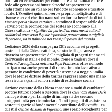
culturali ed ecclesiastici per continuare a tramandare arte e
fede alle generazioni future oltreché rappresentare
indirettamente un volano per l’indotto economico e turistico
locale. L’
8xmille
è quindi un vero e proprio moltiplicatore di
risorse e servizi che ritornano sul territorio a beneficio di tutti.
Firmare per la Chiesa cattolica -
sottolinea il responsabile del
Servizio per la promozione del sostegno economico alla
Chiesa cattolica
-
significa far parte di un enorme circuito di
solidarietà attraverso il quale è possibile portare aiuto a migliaia
di persone, sia in Italia che nei Paesi più poveri del mondo
.
L’edizione 2026 della campagna CEI racconta sei progetti
sostenuti dalla Chiesa cattolica, sei storie di speranza e
rinascita rappresentative delle migliaia di progetti finanziati
dall’8xmille in Italia e nel mondo. Come a Cagliari dove il
Centro di accoglienza notturna Papa Francesco
offre non solo
un riparo ma anche percorsi di reinserimento lavorativo a
persone in condizione di povertà estrema o a Reggio Emilia
dove le Mense diffuse della Caritas rappresentano una mano
tesa rivolta a quanti sono a rischio di esclusione sociale.
L’azione costante della Chiesa consente a molti di cambiare il
proprio futuro: accade a Siracusa dove la
Casa Villa Mater Dei
è
un luogo sicuro per famiglie di immigrati che cercano
un’opportunità per ricominciare. Tanti i progetti di assistenza
sostenuti grazie al fondamentale contributo dell’
8xmille
. Tra
questi il
Centro Anziani di
Vigevano
, uno spazio accogliente per