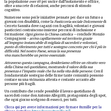
la popolazione
over 65
per uscire dall’isolamento e offrire,
oltre a una rete di relazioni, anche percorsi di stimolo
cognitivo.
Numerose sono poi le iniziative pensate per dare un futuro a
giovani con disabilità, come la
Pasticceria sociale Dolcemente
di
Cerreto Sannita dove ragazzi con fragilità, volontari e giovani
pasticcieri costruiscono insieme percorsi di inclusione e
formazione.
Ogni giorno la Chiesa cattolica –
conclude Monzio
Compagnoni
- arriva capillarmente sul territorio grazie
all’impegno instancabile di migliaia di sacerdoti e volontari,
punto di riferimento per tutti e sostegno concreto per chi è più in
difficoltà. Nel nostro Paese, senza la sua presenza
viva
mancherebbe un perno essenziale.
Attraverso questa campagna, desideriamo offrire un ritratto vero
della Chiesa nel quotidiano, mostrando il valore della sua
presenza e l’impatto reale che ha nella vita delle persone.
Con il
fondamentale sostegno delle firme tante comunità possono
contare su una vicinanza attenta e costante accanto alle
persone più fragili.
Un contributo che rende possibile il lavoro quotidiano di
sacerdoti come don Antonio Allegritti, protagonista degli spot,
che ogni giorno scelgono di esserci, per tutti.
Clicca qui per avere informazioni per firmare 8xmille per la