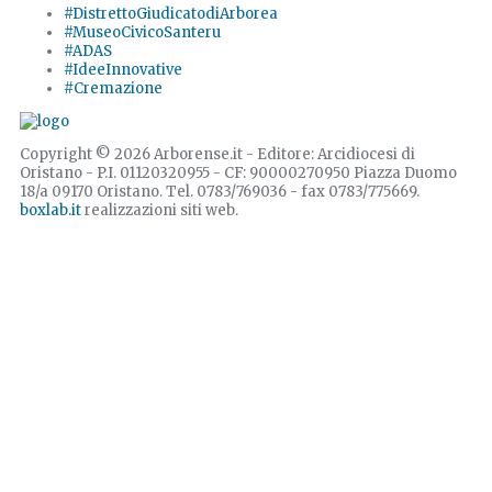
#DistrettoGiudicatodiArborea
#MuseoCivicoSanteru
#ADAS
#IdeeInnovative
#Cremazione
Copyright © 2026 Arborense.it - Editore: Arcidiocesi di
Oristano - P.I. 01120320955 - CF: 90000270950 Piazza Duomo
18/a 09170 Oristano. Tel. 0783/769036 - fax 0783/775669.
boxlab.it
realizzazioni siti web.