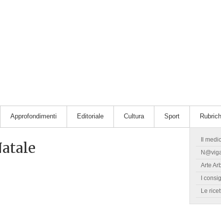
Approfondimenti
Editoriale
Cultura
Sport
Rubric
Il medi
Natale
N@vig
Arte Ar
I consig
Le ricet