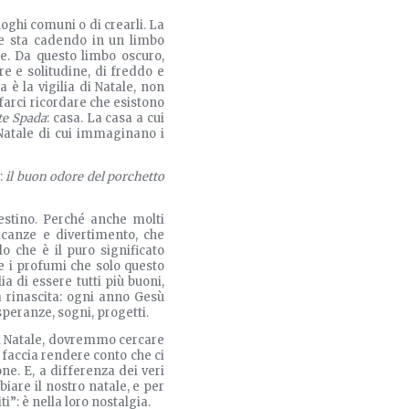
oghi comuni o di crearli. La
te sta cadendo in un limbo
uce. Da questo limbo oscuro,
e e solitudine, di freddo e
a è la vigilia di Natale, non
 farci ricordare che esistono
nte Spada
: casa. La casa a cui
i Natale di cui immaginano i
:
il buon odore del porchetto
estino. Perché anche molti
canze e divertimento, che
lo che è il puro significato
i e i profumi che solo questo
a di essere tutti più buoni,
a rinascita: ogni anno Gesù
peranze, sogni, progetti.
di Natale, dovremmo cercare
i faccia rendere conto che ci
e. E, a differenza dei veri
iare il nostro natale, e per
ti”: è nella loro nostalgia.