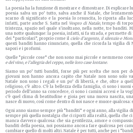
La poesia ha la funzione di mostrare e dimostrare. Di esplicare lu
poesia salva un po’ tutto, salva anche il Natale, che lentamen
scarno di significato e la poesia lo resuscita, lo riporta alla l
infatti, parte anche S. Satta nel
Vespro di Natale,
tempo di torpor
tristezza, spazio nel quale s'inoltrano, nella notte, tre banditi. M
una notte qualunque: la poesia, infatti, si fa strada, e permette di
dei “particolari”, proprio come il
cielo d’argento, il silenzio e Mo
questi banditi hanno rinunciato, quella che ricorda la vigilia d
sapori e i profumi.
Quelle “piccole cose” che non sono mai piccole e nemmeno cose
e del vino, e l’allegria del ceppo, nelle loro case lontane
.
Siamo un po’ tutti banditi, forse più per scelta che non per d
giovani non hanno ancora capito che Natale non sono solo va
Natale non sono i regali e un po’ di libertà, e che, oltre a quel
religioso, c’è altro. C’è la bellezza della famiglia, ci sono i suon
periodo dell’anno sa concedere, ci sono i camini accesi e la vogli
c’è quel clima di beatitudine e gioia per una nuova nascita, un
nasce di nuovo, così come dentro di noi nasce e muore qualcosa: s
Ogni anno siamo sempre più “banditi” e ogni anno, alla vigilia 
sempre più quella nostalgia che ci riporti alla realtà, quella che c
manca davvero qualcosa: che sia gentilezza, amore o compassion
banditi della poesia, noi possiamo ancora fare qualcosa per camb
cambiare quello di molti altri. Natale è per tutti, anche per i “bandi