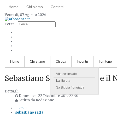
Home
Chi siamo
Contatti
Venerdì, 07 Agosto 2026
Cerca...
Home
Chi siamo
Chiesa
Incontri
Territorio
Vita ecclesiale
Sebastiano Satta: i banditi e il 
La liturgia
Sa Bibbia frorigiada
Dettagli
Domenica, 22 Dicembre 2019 22:30
Scritto da Redazione
poesia
sebastiano satta