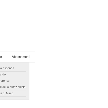
he
Abbonamenti
co risponde
ando
borense
li della nutrizionista
te di Mirco