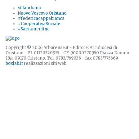
villaurbana
Nuovo Vescovo Oristano
#federicacappabianca
#CooperativaSociale
#Sacramentine
Copyright © 2026 Arborense.it - Editore: Arcidiocesi di
Oristano - P.I. 01120320955 - CF: 90000270950 Piazza Duomo
18/a 09170 Oristano. Tel. 0783/769036 - fax 0783/775669.
boxlab.it
realizzazioni siti web.