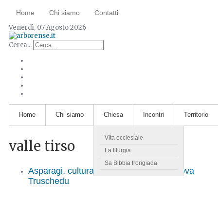
Home
Chi siamo
Contatti
Venerdì, 07 Agosto 2026
Cerca...
Home
Chi siamo
Chiesa
Incontri
Territorio
Vita ecclesiale
valle tirso
La liturgia
Sa Bibbia frorigiada
Asparagi, cultura e archeologia a Villanova
Truschedu