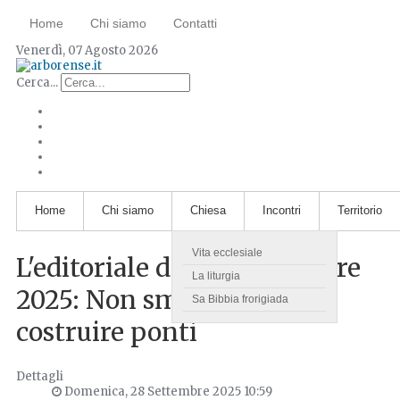
Home
Chi siamo
Contatti
Venerdì, 07 Agosto 2026
Cerca...
Home
Chi siamo
Chiesa
Incontri
Territorio
Vita ecclesiale
L'editoriale del 28 settembre
La liturgia
2025: Non smettiamo di
Sa Bibbia frorigiada
costruire ponti
Dettagli
Domenica, 28 Settembre 2025 10:59