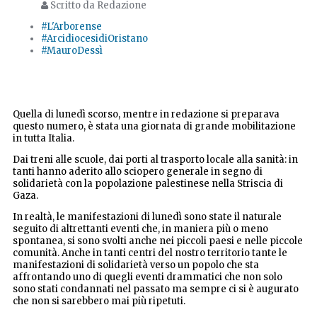
Scritto da Redazione
#L'Arborense
#ArcidiocesidiOristano
#MauroDessì
Quella di lunedì scorso, mentre in redazione si preparava
questo numero, è stata una giornata di grande mobilitazione
in tutta Italia.
Dai treni alle scuole, dai porti al trasporto locale alla sanità: in
tanti hanno aderito allo sciopero generale in segno di
solidarietà con la popolazione palestinese nella Striscia di
Gaza.
In realtà, le manifestazioni di lunedì sono state il naturale
seguito di altrettanti eventi che, in maniera più o meno
spontanea, si sono svolti anche nei piccoli paesi e nelle piccole
comunità. Anche in tanti centri del nostro territorio tante le
manifestazioni di solidarietà verso un popolo che sta
affrontando uno di quegli eventi drammatici che non solo
sono stati condannati nel passato ma sempre ci si è augurato
che non si sarebbero mai più ripetuti.