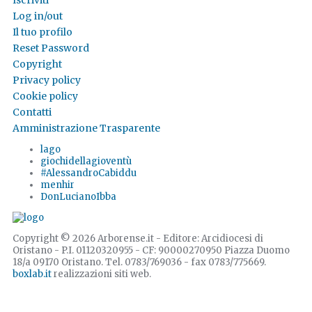
Iscriviti
Log in/out
Il tuo profilo
Reset Password
Copyright
Privacy policy
Cookie policy
Contatti
Amministrazione Trasparente
lago
giochidellagioventù
#AlessandroCabiddu
menhir
DonLucianoIbba
Copyright © 2026 Arborense.it - Editore: Arcidiocesi di
Oristano - P.I. 01120320955 - CF: 90000270950 Piazza Duomo
18/a 09170 Oristano. Tel. 0783/769036 - fax 0783/775669.
boxlab.it
realizzazioni siti web.