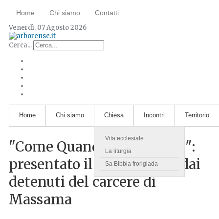
Home
Chi siamo
Contatti
Venerdì, 07 Agosto 2026
Cerca...
Home
Chi siamo
Chiesa
Incontri
Territorio
Vita ecclesiale
"Come Quando Fuori Piove":
La liturgia
presentato il corto scritto dai
Sa Bibbia frorigiada
detenuti del carcere di
Massama