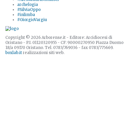
archelogia
#SilviaOppo
#inlimba
#GiorgioVargiu
Copyright © 2026 Arborense.it - Editore: Arcidiocesi di
Oristano - P.I. 01120320955 - CF: 90000270950 Piazza Duomo
18/a 09170 Oristano. Tel. 0783/769036 - fax 0783/775669.
boxlab.it
realizzazioni siti web.