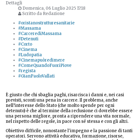
Dettagli
Domenica, 06 Luglio 2025 17:18
Scritto da Redazione
#oristanostrutturesanitarie
#Massama
#CarcerediMassama
#Detenuti
#Corto
#Cinema
#Ludopatia
#Cinemapuòredimere
#ComeQuandoFuoriPiove
#regista
#GianPaoloVallati
È giusto che chi sbaglia paghi, risarcisca i danni e, nei casi
previsti, sconti una pena in carcere. Il problema, anche
nell’interesse dello Stato (che molto spende per ogni
detenuto) è che al termine della reclusione ci dovrebbe essere
una persona migliore, pronta a riprendere una vita normale,
nel rispetto delle regole, in pace con sé stessa e con gli altri.
Obiettivo difficile, nonostante l'impegno e la passione di tanti
operatori. Servono attività educativa, formazione, risorse,