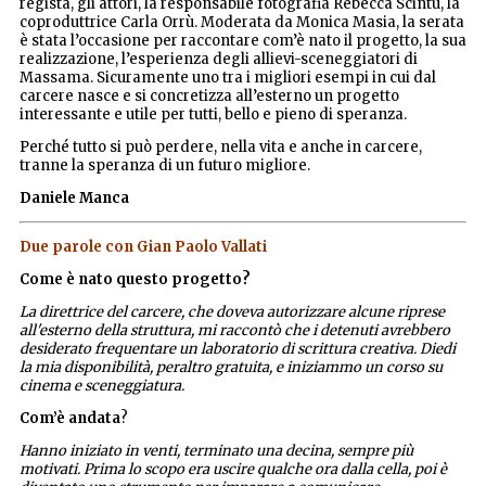
regista, gli attori, la responsabile fotografia Rebecca Scintu, la
coproduttrice Carla Orrù. Moderata da Monica Masia, la serata
è stata l’occasione per raccontare com’è nato il progetto, la sua
realizzazione, l’esperienza degli allievi-sceneggiatori di
Massama. Sicuramente uno tra i migliori esempi in cui dal
carcere nasce e si concretizza all’esterno un progetto
interessante e utile per tutti, bello e pieno di speranza.
Perché tutto si può perdere, nella vita e anche in carcere,
tranne la speranza di un futuro migliore.
Daniele Manca
Due parole con Gian Paolo Vallati
Come è nato questo progetto?
La direttrice del carcere, che doveva autorizzare alcune riprese
all'esterno della struttura, mi raccontò che i detenuti avrebbero
desiderato frequentare un laboratorio di scrittura creativa. Diedi
la mia disponibilità, peraltro gratuita, e iniziammo un corso su
cinema e sceneggiatura.
Com’è andata
?
Hanno iniziato in venti, terminato una decina, sempre più
motivati. Prima lo scopo era uscire qualche ora dalla cella, poi è