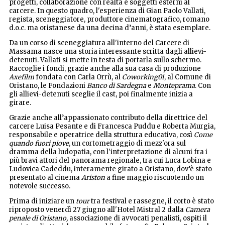
progetti, collaborazione con realtà e soggetti esterni al
carcere. In questo quadro, l'esperienza di Gian Paolo Vallati,
regista, sceneggiatore, produttore cinematografico, romano
d.o.c. ma oristanese da una decina d’anni, è stata esemplare.
Da un corso di sceneggiatura all'interno del Carcere di
Massama nasce una storia interessante scritta dagli allievi-
detenuti. Vallati si mette in testa di portarla sullo schermo.
Raccoglie i fondi, grazie anche alla sua casa di produzione
Axefilm
fondata con Carla Orrù, al
Coworking01
, al Comune di
Oristano, le Fondazioni
Banco di Sardegna
e
Monteprama
. Con
gli allievi-detenuti sceglie il cast, poi finalmente inizia a
girare.
Grazie anche all’appassionato contributo della direttrice del
carcere Luisa Pesante e di Francesca Puddu e Roberta Murgia,
responsabile e operatrice della struttura educativa, così
Come
quando fuori piove
, un cortometraggio di mezz'ora sul
dramma della ludopatia, con l'interpretazione di alcuni fra i
più bravi attori del panorama regionale, tra cui Luca Lobina e
Ludovica Cadeddu, interamente girato a Oristano, dov’è stato
presentato al cinema
Ariston
a fine maggio riscuotendo un
notevole successo.
Prima di iniziare un
tour
tra festival e rassegne, il corto è stato
riproposto venerdì 27 giugno all'Hotel Mistral 2 dalla
Camera
penale di Oristano,
associazione di avvocati penalisti, ospiti il