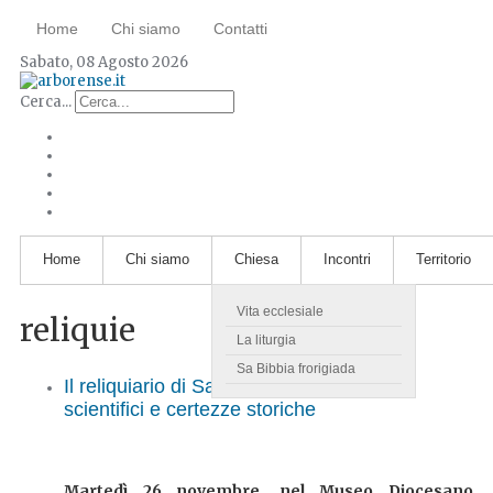
Home
Chi siamo
Contatti
Sabato, 08 Agosto 2026
Cerca...
Home
Chi siamo
Chiesa
Incontri
Territorio
Vita ecclesiale
reliquie
La liturgia
Sa Bibbia frorigiada
Il reliquiario di San Basilio? Tra dubbi
scientifici e certezze storiche
Martedì 26 novembre, nel Museo Diocesano