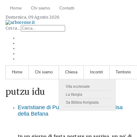
Home
Chi siamo
Contatti
Domenica, 09 Agosto 2026
Cerca...
Home
Chi siamo
Chiesa
Incontri
Territorio
Vita ecclesiale
putzu idu
La liturgia
Sa Bibbia frorigiada
Evaristiane di Putzu Idu. La festa condivisa
della Befana
In un giorno di festa portare un sorriso, un po’ di