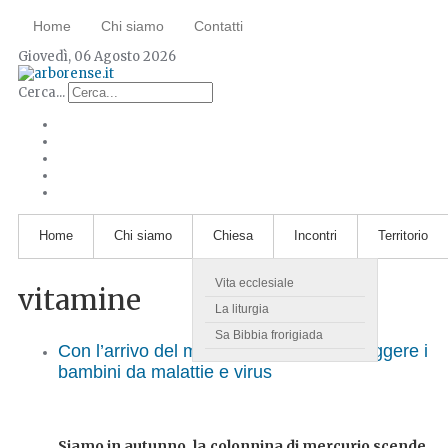
Home
Chi siamo
Contatti
Giovedì, 06 Agosto 2026
Cerca...
Home
Chi siamo
Chiesa
Incontri
Territorio
Vita ecclesiale
vitamine
La liturgia
Sa Bibbia frorigiada
Con l’arrivo del maltempo occorre proteggere i
bambini da malattie e virus
Siamo in autunno, la colonnina di mercurio scende,