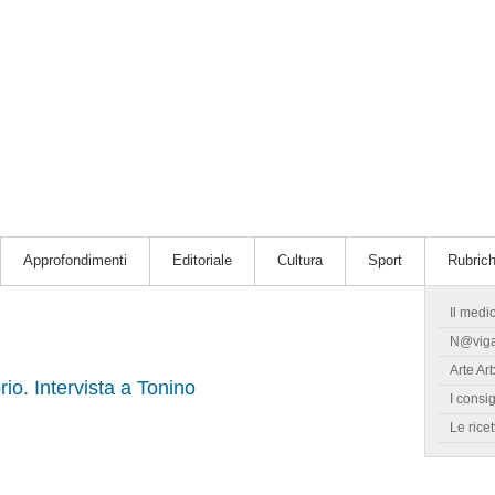
Approfondimenti
Editoriale
Cultura
Sport
Rubric
Il medi
N@vig
Arte Ar
orio. Intervista a Tonino
I consig
Le ricet