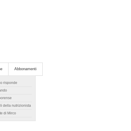
he
Abbonamenti
co risponde
ando
borense
li della nutrizionista
te di Mirco