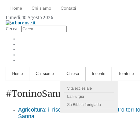
Home
Chi siamo
Contatti
Lunedì, 10 Agosto 2026
Cerca...
Home
Chi siamo
Chiesa
Incontri
Territorio
Vita ecclesiale
#ToninoSanna
La liturgia
Sa Bibbia frorigiada
Agricoltura: il riso, un'eccellenza del nostro territ
Sanna