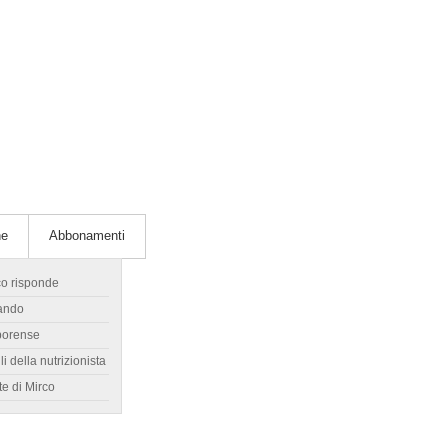
he
Abbonamenti
co risponde
ando
borense
li della nutrizionista
te di Mirco