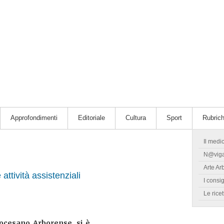
Approfondimenti
Editoriale
Cultura
Sport
Rubric
Il medi
N@vig
Arte Ar
attività assistenziali
I consig
Le ricet
iocesano Arborense, si è