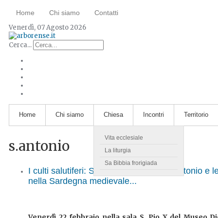
Home
Chi siamo
Contatti
Venerdì, 07 Agosto 2026
Cerca...
Home
Chi siamo
Chiesa
Incontri
Territorio
Vita ecclesiale
s.antonio
La liturgia
Sa Bibbia frorigiada
I culti salutiferi: San Leonardo e Sant'Antonio e le 
nella Sardegna medievale...
Venerdì 22 febbraio nella sala S. Pio X del Museo D