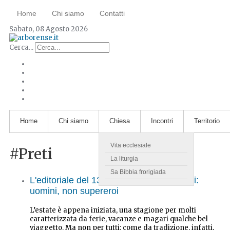
Home
Chi siamo
Contatti
Sabato, 08 Agosto 2026
Cerca...
Home
Chi siamo
Chiesa
Incontri
Territorio
Vita ecclesiale
#Preti
La liturgia
Sa Bibbia frorigiada
L'editoriale del 13 Luglio 2025. Sacerdoti:
uomini, non supereroi
L’estate è appena iniziata, una stagione per molti
caratterizzata da ferie, vacanze e magari qualche bel
viaggetto. Ma non per tutti: come da tradizione, infatti,