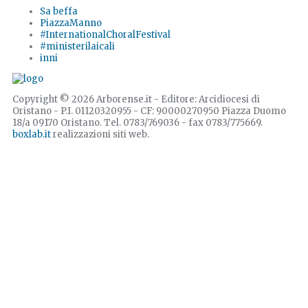
Sa beffa
PiazzaManno
#InternationalChoralFestival
#ministerilaicali
inni
Copyright © 2026 Arborense.it - Editore: Arcidiocesi di
Oristano - P.I. 01120320955 - CF: 90000270950 Piazza Duomo
18/a 09170 Oristano. Tel. 0783/769036 - fax 0783/775669.
boxlab.it
realizzazioni siti web.