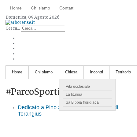
Home
Chi siamo
Contatti
Domenica, 09 Agosto 2026
Cerca...
Home
Chi siamo
Chiesa
Incontri
Territorio
Vita ecclesiale
#ParcoSportivo
La liturgia
Sa Bibbia frorigiada
Dedicato a Pino Spiga il parco sportivo di
Torangius