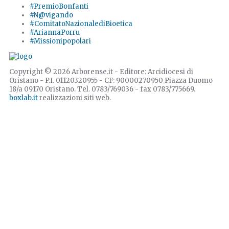
#PremioBonfanti
#N@vigando
#ComitatoNazionalediBioetica
#AriannaPorru
#Missionipopolari
Copyright © 2026 Arborense.it - Editore: Arcidiocesi di
Oristano - P.I. 01120320955 - CF: 90000270950 Piazza Duomo
18/a 09170 Oristano. Tel. 0783/769036 - fax 0783/775669.
boxlab.it
realizzazioni siti web.