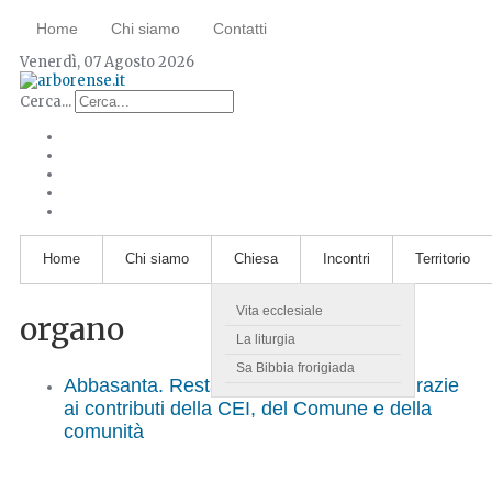
Home
Chi siamo
Contatti
Venerdì, 07 Agosto 2026
Cerca...
Home
Chi siamo
Chiesa
Incontri
Territorio
Vita ecclesiale
organo
La liturgia
Sa Bibbia frorigiada
Abbasanta. Restaurato l’antico organo grazie
ai contributi della CEI, del Comune e della
comunità