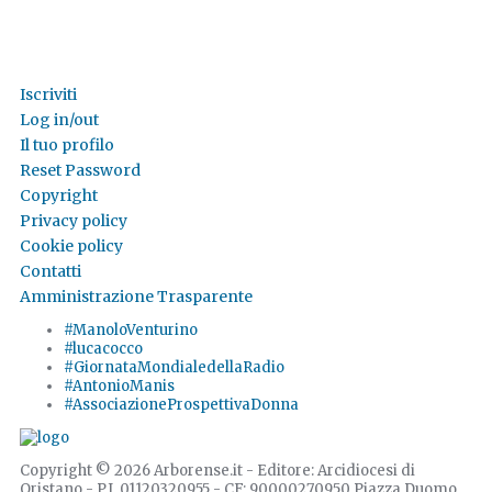
Iscriviti
Log in/out
Il tuo profilo
Reset Password
Copyright
Privacy policy
Cookie policy
Contatti
Amministrazione Trasparente
#ManoloVenturino
#lucacocco
#GiornataMondialedellaRadio
#AntonioManis
#AssociazioneProspettivaDonna
Copyright © 2026 Arborense.it - Editore: Arcidiocesi di
Oristano - P.I. 01120320955 - CF: 90000270950 Piazza Duomo