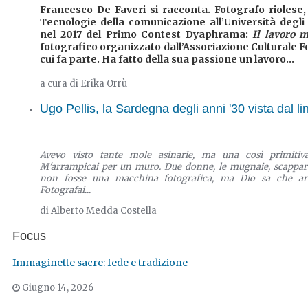
Francesco De Faveri si racconta. Fotografo riolese, 
Tecnologie della comunicazione all’Università degli 
nel 2017 del Primo Contest Dyaphrama:
Il lavoro m
fotografico organizzato dall’Associazione Culturale 
cui fa parte. Ha fatto della sua passione un lavoro...
a cura di Erika Orrù
Ugo Pellis, la Sardegna degli anni '30 vista dal li
Avevo visto tante mole asinarie, ma una così primitiv
M'arrampicai per un muro. Due donne, le mugnaie, scappar
non fosse una macchina fotografica, ma Dio sa che arne
Fotografai...
di Alberto Medda Costella
Focus
Immaginette sacre: fede e tradizione
Giugno 14, 2026