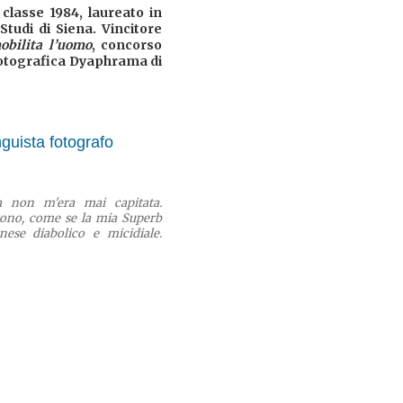
classe 1984, laureato in
Studi di Siena. Vincitore
obilita l’uomo
, concorso
Fotografica Dyaphrama di
nguista fotografo
a non m'era mai capitata.
ono, come se la mia Superb
se diabolico e micidiale.