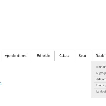
Approfondimenti
Editoriale
Cultura
Sport
Rubric
Il medi
N@vig
Arte Ar
a
I consig
Le ricet