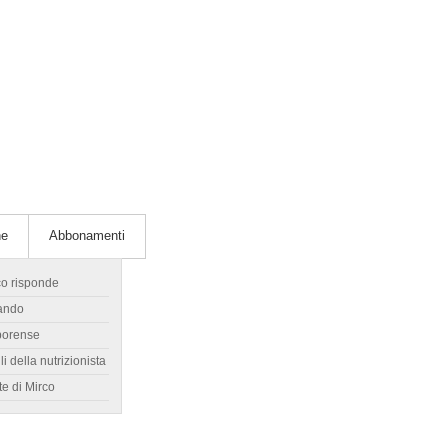
he
Abbonamenti
co risponde
ando
borense
li della nutrizionista
te di Mirco