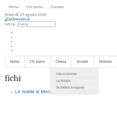
Home
Chi siamo
Contatti
Venerdì, 07 Agosto 2026
Cerca...
Home
Chi siamo
Chiesa
Incontri
Territorio
Vita ecclesiale
fichi
La liturgia
Sa Bibbia frorigiada
Le ricette di Mirco. La confettura di fichi