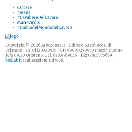
carcere
#Jeans
#CavaliereDelLavoro
MarioVirdis
#GiubiodelMondodelLavoro
Copyright © 2026 Arborense.it - Editore: Arcidiocesi di
Oristano - P.I. 01120320955 - CF: 90000270950 Piazza Duomo
18/a 09170 Oristano. Tel. 0783/769036 - fax 0783/775669.
boxlab.it
realizzazioni siti web.