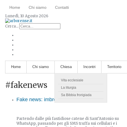
Home
Chi siamo
Contatti
Lunedì, 10 Agosto 2026
Cerca...
Home
Chi siamo
Chiesa
Incontri
Territorio
Vita ecclesiale
#fakenews
La liturgia
Sa Bibbia frorigiada
Fake news: imbrogli e bugie
Partendo dalle più fastidiose catene di Sant’Antonio su
WhatsApp, passando per gli SMS truffa sui cellulari e i