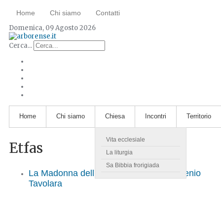
Home
Chi siamo
Contatti
Domenica, 09 Agosto 2026
Cerca...
Home
Chi siamo
Chiesa
Incontri
Territorio
Vita ecclesiale
Etfas
La liturgia
Sa Bibbia frorigiada
La Madonna dell'Etfas. Un'opera di Eugenio
Tavolara