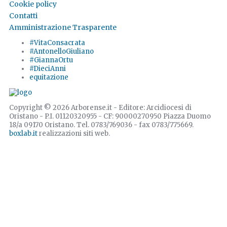
Cookie policy
Contatti
Amministrazione Trasparente
#VitaConsacrata
#AntonelloGiuliano
#GiannaOrtu
#DieciAnni
equitazione
Copyright © 2026 Arborense.it - Editore: Arcidiocesi di
Oristano - P.I. 01120320955 - CF: 90000270950 Piazza Duomo
18/a 09170 Oristano. Tel. 0783/769036 - fax 0783/775669.
boxlab.it
realizzazioni siti web.