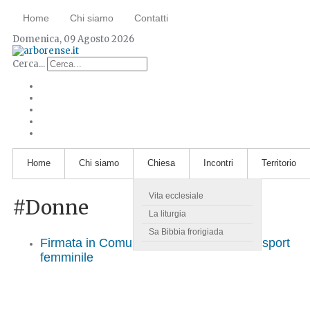
Home
Chi siamo
Contatti
Domenica, 09 Agosto 2026
Cerca...
Home
Chi siamo
Chiesa
Incontri
Territorio
Vita ecclesiale
#Donne
La liturgia
Sa Bibbia frorigiada
Firmata in Comune la Carta Etica per lo sport
femminile