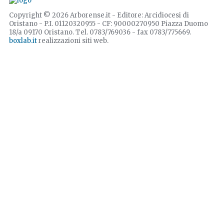
Copyright © 2026 Arborense.it - Editore: Arcidiocesi di
Oristano - P.I. 01120320955 - CF: 90000270950 Piazza Duomo
18/a 09170 Oristano. Tel. 0783/769036 - fax 0783/775669.
boxlab.it
realizzazioni siti web.